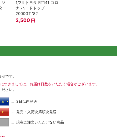
0 ソ
1/24 トヨタ RT141 コロ
ンター
ナ ハードトップ
2000GT '82
2,500
円
目安です。
送につきましては、お届け日数をいただく場合がございます。
ください。
… 3日以内発送
れる
… 発売・入荷次第順次発送
る
… 現在ご注文いただけない商品
し