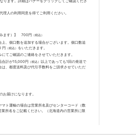
までとなります。詳細はバナーをクリックしてご確認くださ
代理人の利用同意を得てご利用ください。
含みます）】
700円
（税込）
合上、個口数を追加する場合がございます。個口数追
 円
をいただきます。
（税込）
ルにてご確認のご連絡をさせていただきます。
計が15,000円
以上であっても1回の発送で
（税込）
合は、都度送料及び代引手数料をご請求させていただ
のお届けになります。
ヤマト運輸の場合は営業所名及びセンターコード（数
営業所名をご記載ください。（北海道内の営業所に限