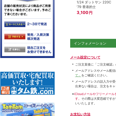
1/24 ダットサン 220C
'79 香港的士
3,100
円
インフォメーション
メール設定について
ご注文直後に「ご注文確認」
メールアドレスやメール配信
て」
をご確認ください。
メールアドレスの誤入力や受
出来ない場合は、注文をキャ
※
iCloudメールやフリーメ
す。
その際は大変恐縮ですが
いいたします。
お支払い方法