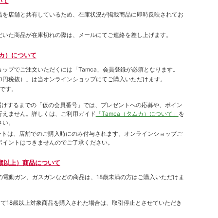
いて
品を店舗と共有しているため、在庫状況が掲載商品に即時反映されてお
だいた商品が在庫切れの際は、メールにてご連絡を差し上げます。
ムカ）について
ョップでご注⽂いただくには「Tamca」会員登録が必須となります。
00円税抜）
」は当オンラインショップにてご購⼊いただけます。
です。
をお届けするまでの「仮の会員番号」では、プレゼントへの応募や、ポイン
⾏えません。詳しくは、ご利⽤ガイド
「Tamca（タムカ）について」
を
さい。
ポイントは、店舗でのご購⼊時にのみ付与されます。オンラインショップご
ポイントはつきませんのでご了承ください。
歳以上）商品について
象の電動ガン、ガスガンなどの商品は、18歳未満の方はご購入いただけま
して18歳以上対象商品を購入された場合は、取引停止とさせていただき