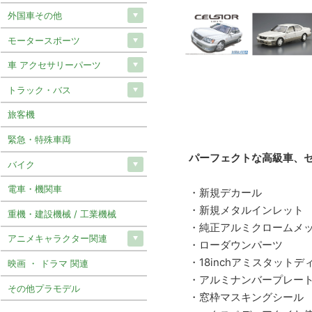
外国車その他
モータースポーツ
車 アクセサリーパーツ
トラック・バス
旅客機
緊急・特殊車両
パーフェクトな高級車、
バイク
電車・機関車
・新規デカール
・新規メタルインレット
重機・建設機械 / 工業機械
・純正アルミクロームメ
アニメキャラクター関連
・ローダウンパーツ
・18inchアミスタット
映画 ・ ドラマ 関連
・アルミナンバープレー
その他プラモデル
・窓枠マスキングシール