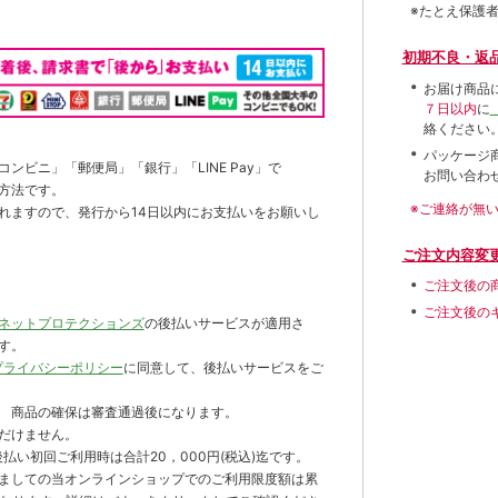
※たとえ保護
初期不良・返
お届け商品
７日以内
に
絡ください
パッケージ
ンビニ」「郵便局」「銀行」「LINE Pay」で
お問い合わ
方法です。
※ご連絡が無
れますので、発行から14日以内にお支払いをお願いし
ご注文内容変
ご注文後の
ご注文後の
ネットプロテクションズ
の後払いサービスが適用さ
す。
プライバシーポリシー
に同意して、後払いサービスをご
 商品の確保は審査通過後になります。
だけません。
払い初回ご利用時は合計20，000円(税込)迄です。
ましての当オンラインショップでのご利用限度額は累