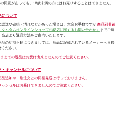
者の同意があっても、18歳未満の方にはお売りすることはできません。
品について
に誤送や破損・汚れなどがあった場合は、大変お手数ですが
商品到着後
「タムタムオンラインショップ札幌店に関するお問い合わせ」
までご連
。当店より返品方法をご案内いたします。
商品の初期不良につきましては、商品に記載されているメーカーへ直接
せください。
いままでの返品はお受け出来ませんのでご注意ください。
更・キャンセルについて
商品追加や、別注文との同梱発送は行っておりません。
キャンセルはお受けできませんのでご注意ください。