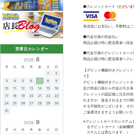
■クレジットカード
（ただいま
発送前にお支払い。手数料はご
■代金引換の現金払い
商品お届け時に配送業者へ現金
営業日カレンダー
■代金引換のクレジットカ―ド
8
商品お届け時に配送業者へクレ
2026.
月
火
水
木
金
土
日
【デビット機能付きクレジッ
1
2
て】
3
4
5
6
7
8
9
デビット機能付きクレジットカ
定の預金口座から代金が引き落
10
11
12
13
14
15
16
クレジットの認証後に注文内容
17
18
19
20
21
22
23
れますが、返金されるまでの間
24
25
26
27
28
29
30
する可能性がございます。その
31
ご遠慮頂きますようお願いいた
9
※クレジットカードのシステム
2026.
るデビットカード（金融機関で
月
火
水
木
金
土
日
ステムとは異なります。）