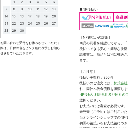
1
2
3
4
5
6
7
8
9
10
11
12
13
■NP後払い
14
15
16
17
18
19
20
21
22
23
24
25
26
27
28
29
30
【NP後払いの詳細】
お問い合わせ受付をお休みさせていただく
商品の到着を確認してから、「コ
際は、日付の色をピンク色に表示しお知ら
後払いできる安心・簡単な決済
せさせていただきます。
請求書は、商品とは別に郵送さ
ます。
【ご注意】
後払い手数料：250円
後払いのご注文には、
株式会社
れ、同社へ代金債権を譲渡しま
NP後払い利用規約及び同社の
選択ください。
お支払いには審査が必要です。
未発売（ご予約）はご利用いた
当オンラインショップでのNP後
初回の後払いをお支払後につき