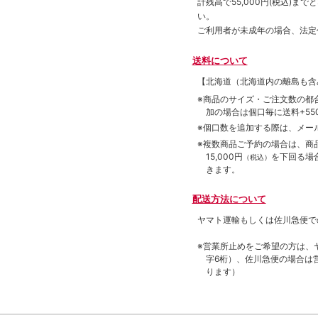
計残高で55,000円(税込)
い。
ご利用者が未成年の場合、法定
送料について
【北海道（北海道内の離島も
※商品のサイズ・ご注文数の都
加の場合は個口毎に送料+550
※個口数を追加する際は、メー
※複数商品ご予約の場合は、商品合
15,000円
を下回る場
（税込）
きます。
配送方法について
ヤマト運輸もしくは佐川急便で
※営業所止めをご希望の方は、
字6桁）、佐川急便の場合は
ります）