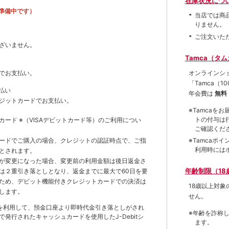
在庫状況につ
準備中です）
当店では商
りません。
ご注文いた
ざいません。
Tamca（タ
オンラインシ
でお支払い。
「Tamca
（1
払い
年会費は
無料
ジットカードでお支払い。
※Tamca
トの付与は
トカード
※（VISAデビットカード等）
のご利用につい
ご確認くだ
※Tamca
ードでご購入の場合、クレジットの認証時点で、ご指
利用時には
とされます。
が変更になった場合、変更前の利用金額は後日返金さ
年齢制限（18
は２重引き落としとなり、返金までに最大で60日を要
ため、デビット機能付きクレジットカードでの決済は
18歳以上対
します。
せん。
を利用して、預金口座より即時代金引き落としがされ
※年齢を詐称
発行されたキャッシュカードを使用したJ-Debitシ
ます。