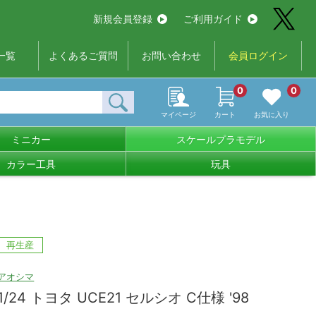
新規会員登録
ご利用ガイド
一覧
よくあるご質問
お問い合わせ
会員ログイン
0
0
マイページ
カート
お気に入り
ミニカー
スケールプラモデル
カラー工具
玩具
再生産
アオシマ
1/24 トヨタ UCE21 セルシオ C仕様 '98