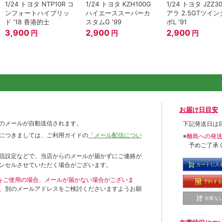
1/24 トヨタ NTP10R コ
1/24 トヨタ KZH100G
1/24 トヨタ JZZ3
ンフォートハイブリッ
ハイエーススーパーカ
アラ 2.5GTツイ
ド '18 香港的士
スタムG '99
ボL '91
3,900
2,900
2,900
円
円
円
お届け日目安
のメールが自動送信されます。
下記発送日は
につきましては、ご利用ガイドの
「メール配信につい
※
離島への発
予めご了承
信設定などで、当店からのメールが届かずにご連絡が
ンセルさせていただく場合がございます。
カートに入
ールをご使用の場合、メールが届かない場合がございま
予約す
、別のメールアドレスをご検討くださいますようお願
在庫な