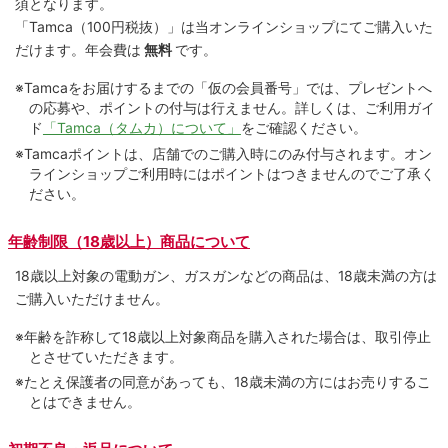
須となります。
「Tamca
（100円税抜）
」は当オンラインショップにてご購⼊いた
だけます。
年会費は
無料
です。
※Tamcaをお届けするまでの「仮の会員番号」では、プレゼントへ
の応募や、ポイントの付与は⾏えません。詳しくは、ご利⽤ガイ
ド
「Tamca（タムカ）について」
をご確認ください。
※Tamcaポイントは、店舗でのご購⼊時にのみ付与されます。オン
ラインショップご利用時にはポイントはつきませんのでご了承く
ださい。
年齢制限（18歳以上）商品について
18歳以上対象の電動ガン、ガスガンなどの商品は、18歳未満の方は
ご購入いただけません。
※年齢を詐称して18歳以上対象商品を購入された場合は、取引停止
とさせていただきます。
※たとえ保護者の同意があっても、18歳未満の方にはお売りするこ
とはできません。