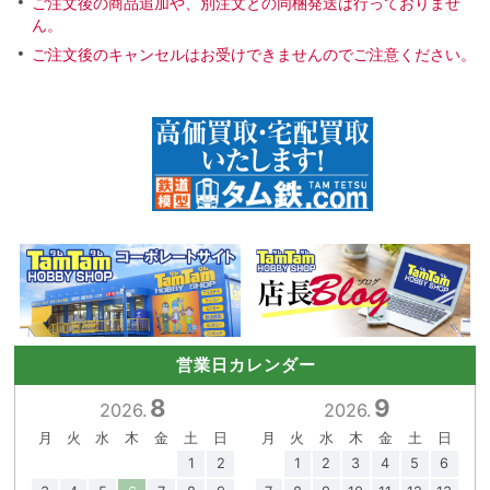
ご注文後の商品追加や、別注文との同梱発送は行っておりませ
ん。
ご注文後のキャンセルはお受けできませんのでご注意ください。
営業日カレンダー
8
9
2026.
2026.
月
火
水
木
金
土
日
月
火
水
木
金
土
日
1
2
1
2
3
4
5
6