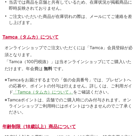
当店では商品を店舗と共有しているため、在庫状況が掲載商品に
即時反映されておりません。
ご注文いただいた商品が在庫切れの際は、メールにてご連絡を差
し上げます。
Tamca（タムカ）について
オンラインショップでご注⽂いただくには「Tamca」会員登録が必
須となります。
「Tamca
（100円税抜）
」は当オンラインショップにてご購⼊いた
だけます。
年会費は
無料
です。
※Tamcaをお届けするまでの「仮の会員番号」では、プレゼントへ
の応募や、ポイントの付与は⾏えません。詳しくは、ご利⽤ガイ
ド
「Tamca（タムカ）について」
をご確認ください。
※Tamcaポイントは、店舗でのご購⼊時にのみ付与されます。オン
ラインショップご利用時にはポイントはつきませんのでご了承く
ださい。
年齢制限（18歳以上）商品について