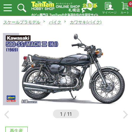
0
マイページ
カート
スケールプラモデル
バイク
カワサキ(バイク)
1
/
11
再生産