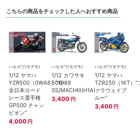
こちらの商品をチェックした人へおすすめ商品
ハセガワ(モデモ)
ハセガワ(モデモ)
ハセガワ(モデモ)
1/12 ヤマハ
1/12 カワサキ
1/12 ヤマハ
YZR500（0WA8）“1989
500-
TZR250（1KT）“
全日本ロード
SS/MACHⅢ(H1A)
ァラウェイブ
レース選手権
ルー”
3,400
円
GP500 チャン
3,400
円
ピオン”
4,000
円