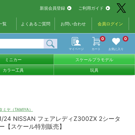
新規会員登録
ご利用ガイド
一覧
よくあるご質問
お問い合わせ
会員ログイン
0
0
マイページ
カート
お気に入り
ミニカー
スケールプラモデル
カラー工具
玩具
タミヤ（TAMIYA）
1/24 NISSAN フェアレディZ300ZX 2シータ
ー【スケール特別販売】