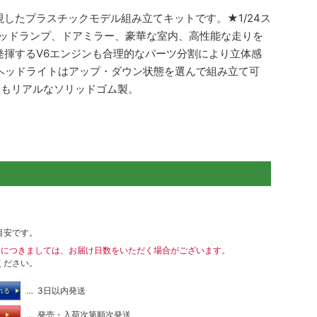
再現したプラスチックモデル組み立てキットです。★1/24ス
ヘッドランプ、ドアミラー、豪華な室内、高性能な走りを
揮するV6エンジンも合理的なパーツ分割により立体感
ヘッドライトはアップ・ダウン状態を選んで組み立て可
ンもリアルなソリッドゴム製。
目安です。
送につきましては、お届け日数をいただく場合がございます。
ください。
… 3日以内発送
れる
… 発売・入荷次第順次発送
る