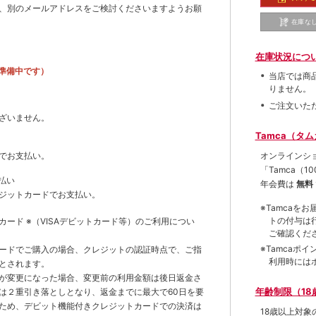
、別のメールアドレスをご検討くださいますようお願
在庫な
在庫状況につ
準備中です）
当店では商
りません。
ご注文いた
ざいません。
Tamca（タ
オンラインシ
でお支払い。
「Tamca
（1
払い
年会費は
無料
ジットカードでお支払い。
※Tamca
トの付与は
トカード
※（VISAデビットカード等）
のご利用につい
ご確認くだ
※Tamca
ードでご購入の場合、クレジットの認証時点で、ご指
利用時には
とされます。
が変更になった場合、変更前の利用金額は後日返金さ
年齢制限（18
は２重引き落としとなり、返金までに最大で60日を要
ため、デビット機能付きクレジットカードでの決済は
18歳以上対