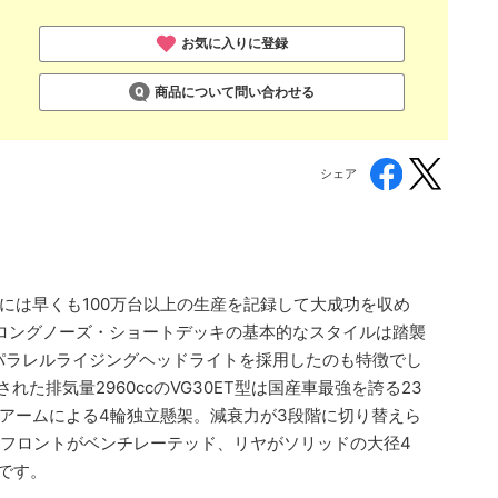
お気に入りに登録
商品について問い合わせる
シェア
年には早くも100万台以上の生産を記録して大成功を収め
た。ロングノーズ・ショートデッキの基本的なスタイルは踏襲
パラレルライジングヘッドライトを採用したのも特徴でし
た排気量2960ccのVG30ET型は国産車最強を誇る23
アームによる4輪独立懸架。減衰力が3段階に切り替えら
フロントがベンチレーテッド、リヤがソリッドの大径4
です。