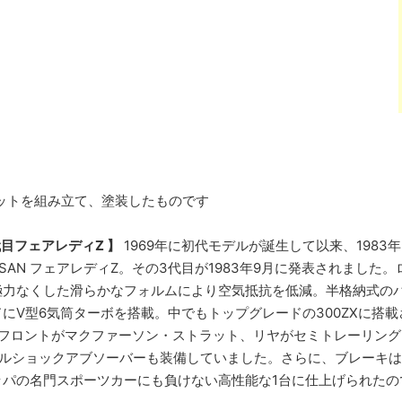
はキットを組み立て、塗装したものです
目フェアレディZ 】
1969年に初代モデルが誕生して以来、1983
SSAN フェアレディZ。その3代目が1983年9月に発表されまし
極力なくした滑らかなフォルムにより空気抵抗を低減。半格納式の
V型6気筒ターボを搭載。中でもトップグレードの300ZXに搭載され
フロントがマクファーソン・ストラット、リヤがセミトレーリング
ブルショックアブソーバーも装備していました。さらに、ブレーキは
ッパの名門スポーツカーにも負けない高性能な1台に仕上げられたの