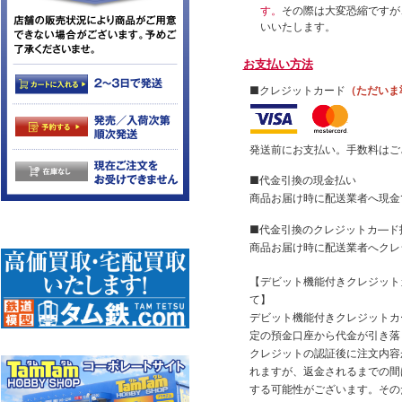
す。
その際は大変恐縮ですが
いいたします。
お支払い方法
■クレジットカード
（ただいま
発送前にお支払い。手数料はご
■代金引換の現金払い
商品お届け時に配送業者へ現金
■代金引換のクレジットカ―ド
商品お届け時に配送業者へクレ
【デビット機能付きクレジッ
て】
デビット機能付きクレジットカ
定の預金口座から代金が引き落
クレジットの認証後に注文内容
れますが、返金されるまでの間
する可能性がございます。その