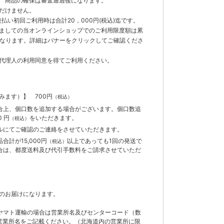
 商品の確保は審査通過後になります。
だけません。
払い初回ご利用時は合計20，000円(税込)迄です。
ましての当オンラインショップでのご利用限度額は累
までとなります。詳細はバナーをクリックしてご確認くださ
代理人の利用同意を得てご利用ください。
含みます）】
700円
（税込）
合上、個口数を追加する場合がございます。個口数追
 円
をいただきます。
（税込）
ルにてご確認のご連絡をさせていただきます。
計が15,000円
以上であっても1回の発送で
（税込）
合は、都度送料及び代引手数料をご請求させていただ
のお届けになります。
ヤマト運輸の場合は営業所名及びセンターコード（数
営業所名をご記載ください。（北海道内の営業所に限