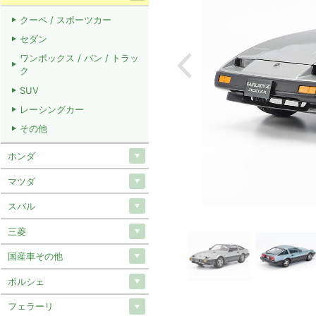
クーペ / スポーツカー
セダン
ワンボックス / バン / トラッ
ク
SUV
レーシングカー
その他
ホンダ
マツダ
スバル
三菱
国産車その他
ポルシェ
フェラーリ