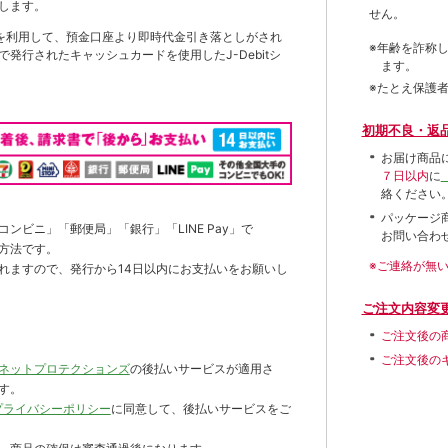
します。
せん。
を利用して、預金口座より即時代金引き落としがされ
※年齢を詐称
発行されたキャッシュカードを使用したJ-Debitシ
ます。
※たとえ保護
初期不良・返
お届け商品
７日以内
に
絡ください
パッケージ
ンビニ」「郵便局」「銀行」「LINE Pay」で
お問い合わ
方法です。
※ご連絡が無
れますので、発行から14日以内にお支払いをお願いし
ご注文内容変
ご注文後の
ご注文後の
ネットプロテクションズ
の後払いサービスが適用さ
す。
プライバシーポリシー
に同意して、後払いサービスをご