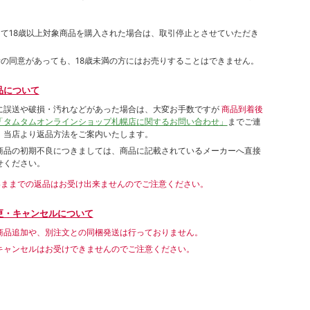
して18歳以上対象商品を購入された場合は、取引停止とさせていただき
者の同意があっても、18歳未満の方にはお売りすることはできません。
品について
に誤送や破損・汚れなどがあった場合は、大変お手数ですが
商品到着後
「タムタムオンラインショップ札幌店に関するお問い合わせ」
までご連
。当店より返品方法をご案内いたします。
商品の初期不良につきましては、商品に記載されているメーカーへ直接
せください。
いままでの返品はお受け出来ませんのでご注意ください。
更・キャンセルについて
商品追加や、別注文との同梱発送は行っておりません。
キャンセルはお受けできませんのでご注意ください。