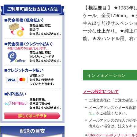
【 模型要目 】
★1983
ケール、全長179mm。
生み出す前後サスペンシ
十分な仕上がり。★純正
能。★左ハンドル用、右
インフォメーション
メール設定について
ご注文直後に「ご注文確認」
メールアドレスやメール配信
て」
をご確認ください。
メールアドレスの誤入力や受
出来ない場合は、注文をキャ
※
iCloudメールやフリーメ