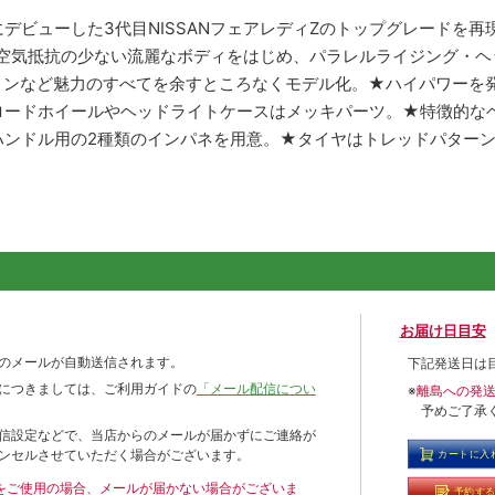
年にデビューした3代目NISSANフェアレディZのトップグレードを
★空気抵抗の少ない流麗なボディをはじめ、パラレルライジング・
ョンなど魅力のすべてを余すところなくモデル化。★ハイパワーを発
ロードホイールやヘッドライトケースはメッキパーツ。★特徴的な
ハンドル用の2種類のインパネを用意。★タイヤはトレッドパター
お届け日目安
のメールが自動送信されます。
下記発送日は
につきましては、ご利用ガイドの
「メール配信につい
※
離島への発
予めご了承
信設定などで、当店からのメールが届かずにご連絡が
ンセルさせていただく場合がございます。
カートに入
ールをご使用の場合、メールが届かない場合がございま
予約す