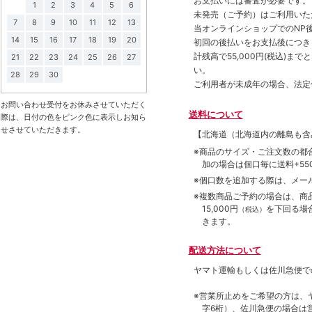
お支払いには審査が必要です。
1
2
3
4
5
6
未発売（ご予約）はご利用いた
7
8
9
10
11
12
13
当オンラインショップでのNP後
14
15
16
17
18
19
20
初回の後払いをお支払後につき
計残高で55,000円(税込)
21
22
23
24
25
26
27
い。
28
29
30
ご利用者が未成年の場合、法定
お問い合わせ受付をお休みさせていただく
送料について
際は、日付の色をピンク色に表示しお知ら
せさせていただきます。
【北海道（北海道内の離島も
※商品のサイズ・ご注文数の都
加の場合は個口毎に送料+550
※個口数を追加する際は、メー
※複数商品ご予約の場合は、商品合
15,000円
を下回る場
（税込）
きます。
配送方法について
ヤマト運輸もしくは佐川急便で
※営業所止めをご希望の方は、
字6桁）、佐川急便の場合は