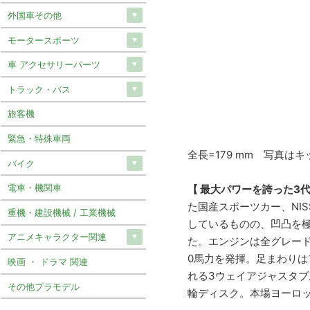
外国車その他
モータースポーツ
車 アクセサリーパーツ
トラック・バス
旅客機
緊急・特殊車両
全長=179 mm 写真
バイク
電車・機関車
【 最大パワーを誇った3代
た国産スポーツカー、NI
重機・建設機械 / 工業機械
しているものの、凹凸を
アニメキャラクター関連
た。エンジンは全グレードに
0馬力を発揮。足まわりは
映画 ・ ドラマ 関連
れる3ウェイアジャスタ
その他プラモデル
輪ディスク。本場ヨーロ