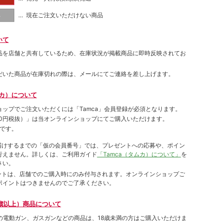
… 現在ご注文いただけない商品
し
いて
品を店舗と共有しているため、在庫状況が掲載商品に即時反映されてお
だいた商品が在庫切れの際は、メールにてご連絡を差し上げます。
ムカ）について
ョップでご注⽂いただくには「Tamca」会員登録が必須となります。
00円税抜）
」は当オンラインショップにてご購⼊いただけます。
です。
をお届けするまでの「仮の会員番号」では、プレゼントへの応募や、ポイン
⾏えません。詳しくは、ご利⽤ガイド
「Tamca（タムカ）について」
を
さい。
ポイントは、店舗でのご購⼊時にのみ付与されます。オンラインショップご
ポイントはつきませんのでご了承ください。
歳以上）商品について
象の電動ガン、ガスガンなどの商品は、18歳未満の方はご購入いただけま