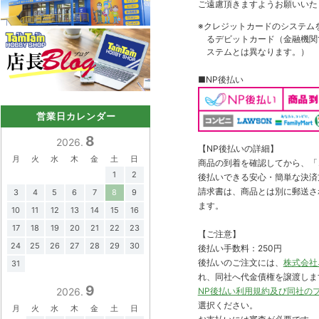
ご遠慮頂きますようお願いいた
※クレジットカードのシステム
るデビットカード（金融機関で
ステムとは異なります。）
■NP後払い
営業日カレンダー
8
2026.
【NP後払いの詳細】
月
火
水
木
金
土
日
商品の到着を確認してから、「コ
1
2
後払いできる安心・簡単な決済
請求書は、商品とは別に郵送さ
3
4
5
6
7
8
9
ます。
10
11
12
13
14
15
16
17
18
19
20
21
22
23
【ご注意】
24
25
26
27
28
29
30
後払い手数料：250円
後払いのご注文には、
株式会社
31
れ、同社へ代金債権を譲渡しま
9
2026.
NP後払い利用規約及び同社の
選択ください。
月
火
水
木
金
土
日