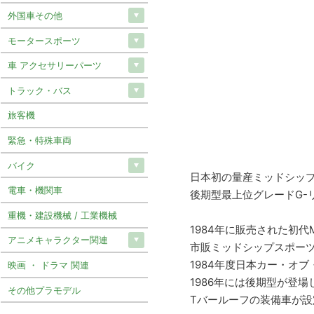
外国車その他
モータースポーツ
車 アクセサリーパーツ
トラック・バス
旅客機
緊急・特殊車両
バイク
日本初の量産ミッドシッ
電車・機関車
後期型最上位グレードG-
重機・建設機械 / 工業機械
1984年に販売された初
アニメキャラクター関連
市販ミッドシップスポー
1984年度日本カー・オ
映画 ・ ドラマ 関連
1986年には後期型が登
その他プラモデル
Tバールーフの装備車が設