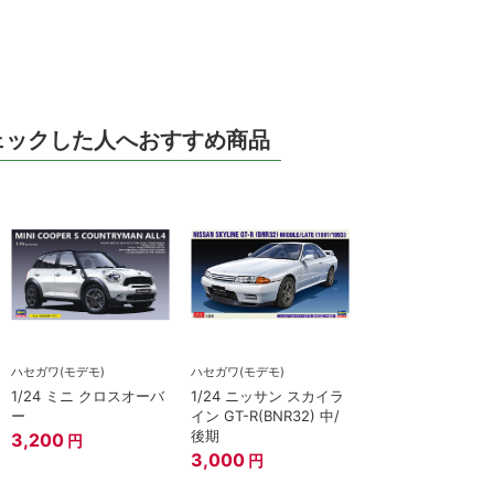
ェックした人へおすすめ商品
ハセガワ(モデモ)
ハセガワ(モデモ)
1/24 ミニ クロスオーバ
1/24 ニッサン スカイラ
ー
イン GT-R(BNR32) 中/
後期
3,200
円
3,000
円