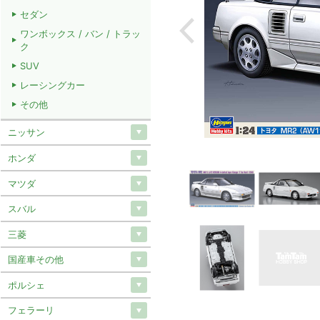
セダン
ワンボックス / バン / トラッ
ク
SUV
レーシングカー
その他
ニッサン
ホンダ
マツダ
スバル
三菱
国産車その他
ポルシェ
フェラーリ