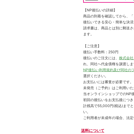
【NP後払いの詳細】
商品の到着を確認してから、「コ
後払いできる安心・簡単な決済
請求書は、商品とは別に郵送さ
ます。
【ご注意】
後払い手数料：250円
後払いのご注文には、
株式会社
れ、同社へ代金債権を譲渡しま
NP後払い利用規約及び同社の
選択ください。
お支払いには審査が必要です。
未発売（ご予約）はご利用いた
当オンラインショップでのNP後
初回の後払いをお支払後につき
計残高で55,000円(税込)
い。
ご利用者が未成年の場合、法定
送料について