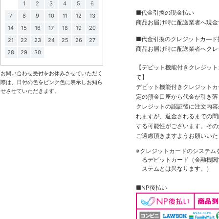
1
2
3
4
5
6
■代金引換の現金払い
7
8
9
10
11
12
13
商品お届け時に配送業者へ現金
14
15
16
17
18
19
20
■代金引換のクレジットカ―ド
21
22
23
24
25
26
27
商品お届け時に配送業者へクレ
28
29
30
【デビット機能付きクレジッ
お問い合わせ受付をお休みさせていただく
て】
際は、日付の色をピンク色に表示しお知ら
デビット機能付きクレジットカ
せさせていただきます。
定の預金口座から代金が引き落
クレジットの認証後に注文内容
れますが、返金されるまでの間
する可能性がございます。その
ご遠慮頂きますようお願いいた
※クレジットカードのシステム
るデビットカード（金融機関で
ステムとは異なります。）
■NP後払い