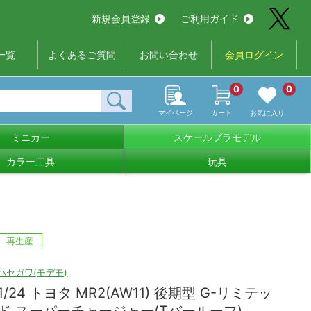
新規会員登録
ご利用ガイド
一覧
よくあるご質問
お問い合わせ
会員ログイン
0
0
マイページ
カート
お気に入り
ミニカー
スケールプラモデル
カラー工具
玩具
再生産
ハセガワ(モデモ)
1/24 トヨタ MR2(AW11) 後期型 G-リミテッ