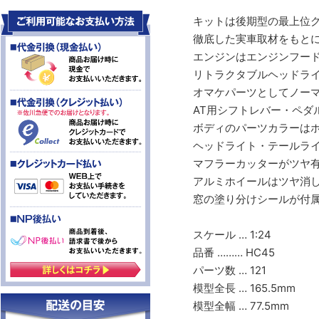
キットは後期型の最上位グ
徹底した実車取材をもと
エンジンはエンジンフー
リトラクタブルヘッドラ
オマケパーツとしてノー
AT用シフトレバー・ペダ
ボディのパーツカラーは
ヘッドライト・テールラ
マフラーカッターがツヤ
アルミホイールはツヤ消
窓の塗り分けシールが付
スケール … 1:24
品番 ……… HC45
パーツ数 … 121
模型全長 … 165.5mm
模型全幅 … 77.5mm