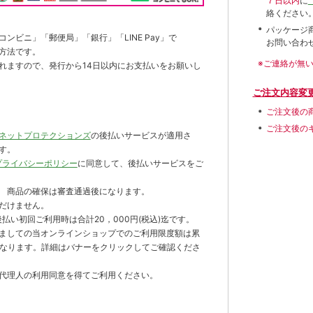
７日以内
に
絡ください
パッケージ
ンビニ」「郵便局」「銀行」「LINE Pay」で
お問い合わ
方法です。
※ご連絡が無
れますので、発行から14日以内にお支払いをお願いし
ご注文内容変
ご注文後の
ご注文後の
ネットプロテクションズ
の後払いサービスが適用さ
す。
プライバシーポリシー
に同意して、後払いサービスをご
 商品の確保は審査通過後になります。
だけません。
払い初回ご利用時は合計20，000円(税込)迄です。
ましての当オンラインショップでのご利用限度額は累
までとなります。詳細はバナーをクリックしてご確認くださ
代理人の利用同意を得てご利用ください。