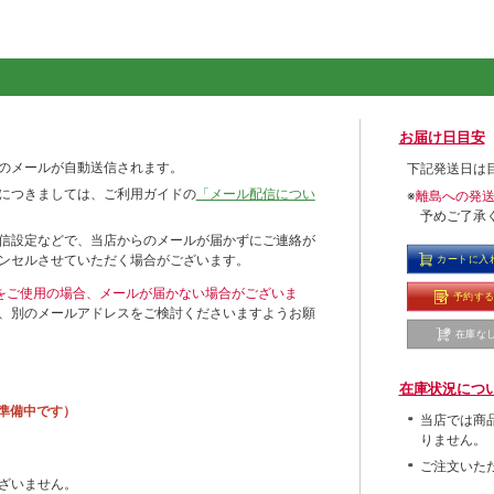
お届け日目安
のメールが自動送信されます。
下記発送日は
につきましては、ご利用ガイドの
「メール配信につい
※
離島への発
予めご了承
信設定などで、当店からのメールが届かずにご連絡が
ンセルさせていただく場合がございます。
カートに入
ールをご使用の場合、メールが届かない場合がございま
予約す
、別のメールアドレスをご検討くださいますようお願
在庫な
在庫状況につ
準備中です）
当店では商
りません。
ご注文いた
ざいません。