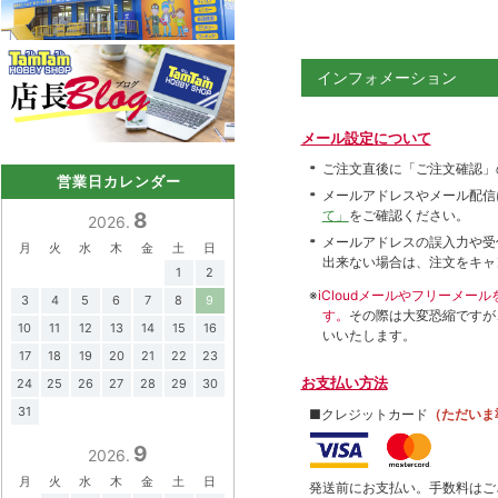
インフォメーション
メール設定について
ご注文直後に「ご注文確認」
営業日カレンダー
メールアドレスやメール配信
て」
をご確認ください。
8
2026.
メールアドレスの誤入力や受
月
火
水
木
金
土
日
出来ない場合は、注文をキャ
1
2
※
iCloudメールやフリーメ
3
4
5
6
7
8
9
す。
その際は大変恐縮ですが
10
11
12
13
14
15
16
いいたします。
17
18
19
20
21
22
23
お支払い方法
24
25
26
27
28
29
30
31
■クレジットカード
（ただいま
9
2026.
月
火
水
木
金
土
日
発送前にお支払い。手数料はご