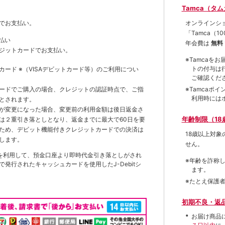
Tamca（タ
オンラインシ
でお支払い。
「Tamca
（1
払い
年会費は
無料
ジットカードでお支払い。
※Tamca
トの付与は
トカード
※（VISAデビットカード等）
のご利用につい
ご確認くだ
※Tamca
ードでご購入の場合、クレジットの認証時点で、ご指
利用時には
とされます。
が変更になった場合、変更前の利用金額は後日返金さ
年齢制限（18
は２重引き落としとなり、返金までに最大で60日を要
ため、デビット機能付きクレジットカードでの決済は
18歳以上対
します。
せん。
を利用して、預金口座より即時代金引き落としがされ
※年齢を詐称
発行されたキャッシュカードを使用したJ-Debitシ
ます。
※たとえ保護
初期不良・返
お届け商品