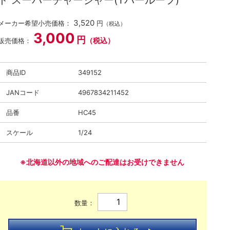
ド スーパーチャージャー(Tバールーフ)
3,520
メーカー希望小売価格：
円
（税込）
3,000
円
（税込）
販売価格：
商品ID
349152
JANコード
4967834211452
品番
HC45
スケール
1/24
※北海道以外の地域へのご配達はお受けできません
数量：