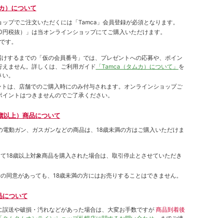
ムカ）について
ョップでご注⽂いただくには「Tamca」会員登録が必須となります。
00円税抜）
」は当オンラインショップにてご購⼊いただけます。
です。
をお届けするまでの「仮の会員番号」では、プレゼントへの応募や、ポイン
⾏えません。詳しくは、ご利⽤ガイド
「Tamca（タムカ）について」
を
さい。
ポイントは、店舗でのご購⼊時にのみ付与されます。オンラインショップご
ポイントはつきませんのでご了承ください。
歳以上）商品について
象の電動ガン、ガスガンなどの商品は、18歳未満の方はご購入いただけま
して18歳以上対象商品を購入された場合は、取引停止とさせていただき
者の同意があっても、18歳未満の方にはお売りすることはできません。
品について
に誤送や破損・汚れなどがあった場合は、大変お手数ですが
商品到着後