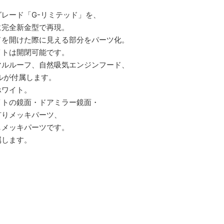
レード「G-リミテッド」を、
に完全新金型で再現。
ドを開けた際に見える部分をパーツ化。
イトは開閉可能です。
マルルーフ、自然吸気エンジンフード、
ルが付属します。
ホワイト。
イトの鏡面・ドアミラー鏡面・
有りメッキパーツ、
しメッキパーツです。
属します。