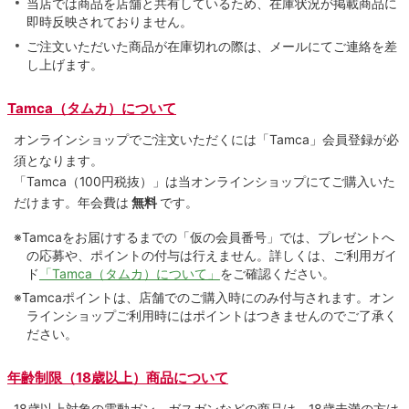
当店では商品を店舗と共有しているため、在庫状況が掲載商品に
即時反映されておりません。
ご注文いただいた商品が在庫切れの際は、メールにてご連絡を差
し上げます。
Tamca（タムカ）について
オンラインショップでご注⽂いただくには「Tamca」会員登録が必
須となります。
「Tamca
（100円税抜）
」は当オンラインショップにてご購⼊いた
だけます。
年会費は
無料
です。
※Tamcaをお届けするまでの「仮の会員番号」では、プレゼントへ
の応募や、ポイントの付与は⾏えません。詳しくは、ご利⽤ガイ
ド
「Tamca（タムカ）について」
をご確認ください。
※Tamcaポイントは、店舗でのご購⼊時にのみ付与されます。オン
ラインショップご利用時にはポイントはつきませんのでご了承く
ださい。
年齢制限（18歳以上）商品について
18歳以上対象の電動ガン、ガスガンなどの商品は、18歳未満の方は