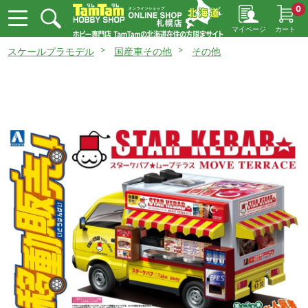
0
マイページ
カート
スケールプラモデル
国産車その他
その他