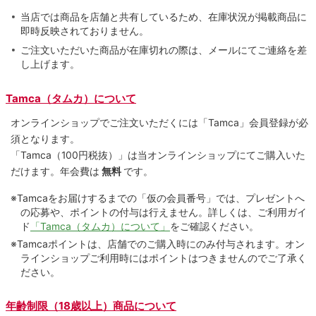
当店では商品を店舗と共有しているため、在庫状況が掲載商品に
即時反映されておりません。
ご注文いただいた商品が在庫切れの際は、メールにてご連絡を差
し上げます。
Tamca（タムカ）について
オンラインショップでご注⽂いただくには「Tamca」会員登録が必
須となります。
「Tamca
（100円税抜）
」は当オンラインショップにてご購⼊いた
だけます。
年会費は
無料
です。
※Tamcaをお届けするまでの「仮の会員番号」では、プレゼントへ
の応募や、ポイントの付与は⾏えません。詳しくは、ご利⽤ガイ
ド
「Tamca（タムカ）について」
をご確認ください。
※Tamcaポイントは、店舗でのご購⼊時にのみ付与されます。オン
ラインショップご利用時にはポイントはつきませんのでご了承く
ださい。
年齢制限（18歳以上）商品について