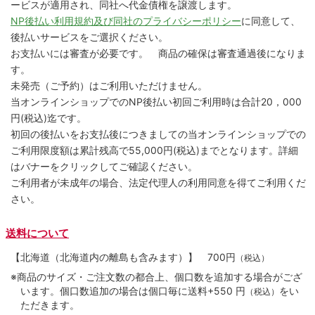
ービスが適用され、同社へ代金債権を譲渡します。
NP後払い利用規約及び同社のプライバシーポリシー
に同意して、
後払いサービスをご選択ください。
お支払いには審査が必要です。 商品の確保は審査通過後になりま
す。
未発売（ご予約）はご利用いただけません。
当オンラインショップでのNP後払い初回ご利用時は合計20，000
円(税込)迄です。
初回の後払いをお支払後につきましての当オンラインショップでの
ご利用限度額は累計残高で55,000円(税込)までとなります。詳細
はバナーをクリックしてご確認ください。
ご利用者が未成年の場合、法定代理人の利用同意を得てご利用くだ
さい。
送料について
【北海道（北海道内の離島も含みます）】
700円
（税込）
※商品のサイズ・ご注文数の都合上、個口数を追加する場合がござ
います。個口数追加の場合は個口毎に送料+550 円
をい
（税込）
ただきます。