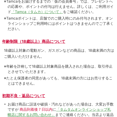
※Tamcaをお届けするまでの「仮の会員番号」では、プレゼントへ
の応募や、ポイントの付与は⾏えません。詳しくは、ご利⽤ガイ
ド
「Tamca（タムカ）について」
をご確認ください。
※Tamcaポイントは、店舗でのご購⼊時にのみ付与されます。オン
ラインショップご利用時にはポイントはつきませんのでご了承く
ださい。
年齢制限（18歳以上）商品について
18歳以上対象の電動ガン、ガスガンなどの商品は、18歳未満の方は
ご購入いただけません。
※年齢を詐称して18歳以上対象商品を購入された場合は、取引停止
とさせていただきます。
※たとえ保護者の同意があっても、18歳未満の方にはお売りするこ
とはできません。
初期不良・返品について
お届け商品に誤送や破損・汚れなどがあった場合は、大変お手数
ですが
商品到着後７日以内
に
「タムタムオンラインショップ札
幌店に関するお問い合わせ」
までご連絡ください。当店より返品