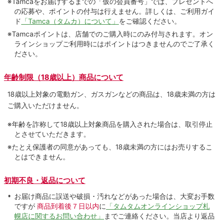
※Tamcaをお届けするまでの「仮の会員番号」では、プレゼントへ
の応募や、ポイントの付与は⾏えません。詳しくは、ご利⽤ガイ
ド
「Tamca（タムカ）について」
をご確認ください。
※Tamcaポイントは、店舗でのご購⼊時にのみ付与されます。オン
ラインショップご利用時にはポイントはつきませんのでご了承く
ださい。
年齢制限（18歳以上）商品について
18歳以上対象の電動ガン、ガスガンなどの商品は、18歳未満の方は
ご購入いただけません。
※年齢を詐称して18歳以上対象商品を購入された場合は、取引停止
とさせていただきます。
※たとえ保護者の同意があっても、18歳未満の方にはお売りするこ
とはできません。
初期不良・返品について
お届け商品に誤送や破損・汚れなどがあった場合は、大変お手数
ですが
商品到着後７日以内
に
「タムタムオンラインショップ札
幌店に関するお問い合わせ」
までご連絡ください。当店より返品