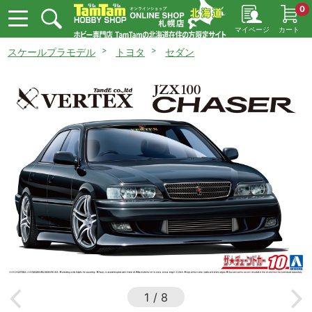
0
マイページ
カート
スケールプラモデル
トヨタ
セダン
1
/
8