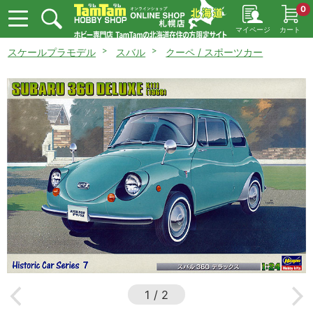
0
マイページ
カート
スケールプラモデル
スバル
クーペ / スポーツカー
1
/
2