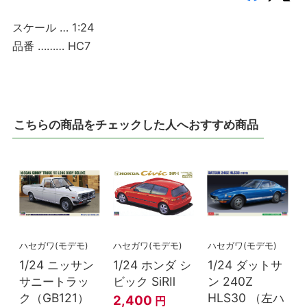
スケール … 1:24
品番 ……… HC7
こちらの商品をチェックした人へおすすめ商品
ハセガワ(モデモ)
ハセガワ(モデモ)
ハセガワ(モデモ)
1/24 ニッサン
1/24 ホンダ シ
1/24 ダットサ
サニートラッ
ビック SiRⅡ
ン 240Z
ク（GB121）
HLS30 （左ハ
2,400
円