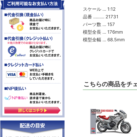
スケール … 1:12
品番 ……… 21731
パーツ数 … 157
模型全長 … 176mm
模型全幅 … 68.5mm
こちらの商品をチ