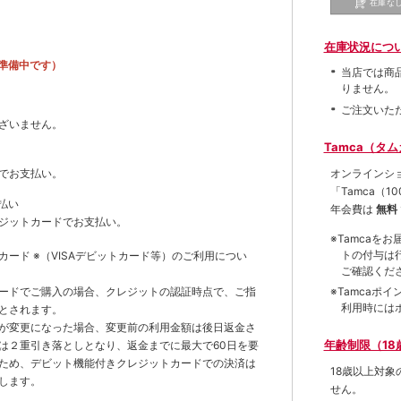
在庫な
在庫状況につ
準備中です）
当店では商
りません。
ご注文いた
ざいません。
Tamca（タ
オンラインシ
でお支払い。
「Tamca
（1
払い
年会費は
無料
ジットカードでお支払い。
※Tamca
トの付与は
トカード
※（VISAデビットカード等）
のご利用につい
ご確認くだ
※Tamca
ードでご購入の場合、クレジットの認証時点で、ご指
利用時には
とされます。
が変更になった場合、変更前の利用金額は後日返金さ
年齢制限（18
は２重引き落としとなり、返金までに最大で60日を要
ため、デビット機能付きクレジットカードでの決済は
18歳以上対
します。
せん。