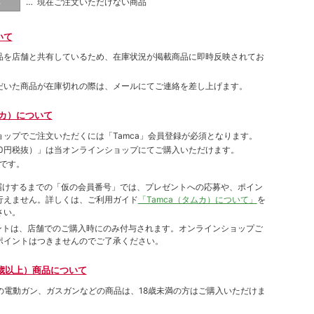
… 現在ご注文いただけない商品
し
いて
品を店舗と共有しているため、在庫状況が掲載商品に即時反映されてお
だいた商品が在庫切れの際は、メールにてご連絡を差し上げます。
ムカ）について
ョップでご注⽂いただくには「Tamca」会員登録が必須となります。
00円税抜）
」は当オンラインショップにてご購⼊いただけます。
です。
をお届けするまでの「仮の会員番号」では、プレゼントへの応募や、ポイン
⾏えません。詳しくは、ご利⽤ガイド
「Tamca（タムカ）について」
を
さい。
ポイントは、店舗でのご購⼊時にのみ付与されます。オンラインショップご
ポイントはつきませんのでご了承ください。
歳以上）商品について
象の電動ガン、ガスガンなどの商品は、18歳未満の方はご購入いただけま