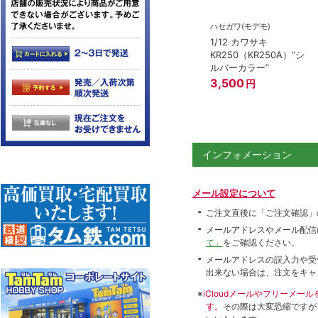
ハセガワ(モデモ)
1/12 カワサキ
KR250（KR250A）“シ
ルバーカラー”
3,500
円
インフォメーション
メール設定について
ご注文直後に「ご注文確認」
メールアドレスやメール配信
て」
をご確認ください。
メールアドレスの誤入力や受
出来ない場合は、注文をキャ
※
iCloudメールやフリーメ
す。
その際は大変恐縮ですが