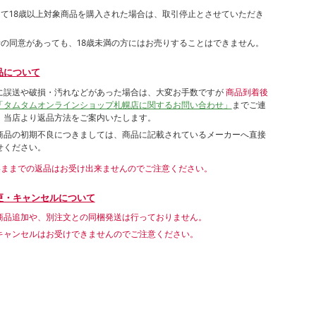
して18歳以上対象商品を購入された場合は、取引停止とさせていただき
者の同意があっても、18歳未満の方にはお売りすることはできません。
品について
に誤送や破損・汚れなどがあった場合は、大変お手数ですが
商品到着後
「タムタムオンラインショップ札幌店に関するお問い合わせ」
までご連
。当店より返品方法をご案内いたします。
商品の初期不良につきましては、商品に記載されているメーカーへ直接
せください。
いままでの返品はお受け出来ませんのでご注意ください。
更・キャンセルについて
商品追加や、別注文との同梱発送は行っておりません。
キャンセルはお受けできませんのでご注意ください。