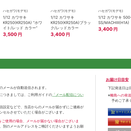
ハセガワ(モデモ)
ハセガワ(モデモ)
ハセガワ(モデモ)
1/12 カワサキ
1/12 カワサキ
1/12 カワサキ 500
KR250(KR250A) “ホワ
KR250(KR250A)ブラッ
SS/MACHⅢ(H1A)
イト/レッド カラー”
ク/レッドカラー
3,400
円
3,500
3,400
円
円
お届け日目安
のメールが自動送信されます。
下記発送日は
につきましては、ご利用ガイドの
「メール配信につい
※
離島への発
予めご了承
信設定などで、当店からのメールが届かずにご連絡が
ンセルさせていただく場合がございます。
カートに入
ールをご使用の場合、メールが届かない場合がございま
予約す
、別のメールアドレスをご検討くださいますようお願