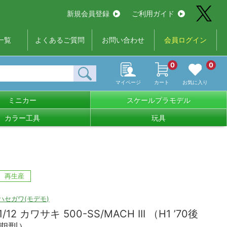
新規会員登録
ご利用ガイド
一覧
よくあるご質問
お問い合わせ
会員ログイン
0
0
マイページ
カート
お気に入り
ミニカー
スケールプラモデル
カラー工具
玩具
再生産
ハセガワ(モデモ)
1/12 カワサキ 500-SS/MACH III （H1 ’70後