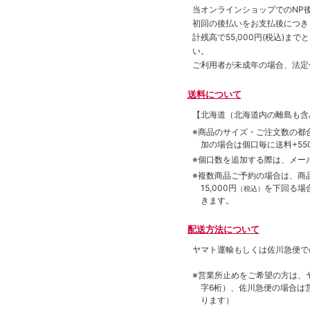
当オンラインショップでのNP後
初回の後払いをお支払後につき
計残高で55,000円(税込)
い。
ご利用者が未成年の場合、法定
送料について
【北海道（北海道内の離島も
※商品のサイズ・ご注文数の都
加の場合は個口毎に送料+550
※個口数を追加する際は、メー
※複数商品ご予約の場合は、商品合
15,000円
を下回る場
（税込）
きます。
配送方法について
ヤマト運輸もしくは佐川急便で
※営業所止めをご希望の方は、
字6桁）、佐川急便の場合は
ります）