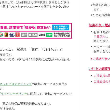
を利用して、預金口座より即時代金引き落としがされ
※年齢を詐称
発行されたキャッシュカードを使用したJ-Debitシ
ます。
※たとえ保護
初期不良・返
お届け商品
７日以内
に
絡ください
パッケージ
ンビニ」「郵便局」「銀行」「LINE Pay」で
お問い合わ
方法です。
※ご連絡が無
れますので、発行から14日以内にお支払いをお願いし
ご注文内容変
ご注文後の
ご注文後の
ネットプロテクションズ
の後払いサービスが適用さ
す。
プライバシーポリシー
に同意して、後払いサービスをご
 商品の確保は審査通過後になります。
だけません。