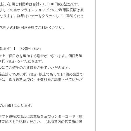
払い初回ご利用時は合計20，000円(税込)迄です。
ましての当オンラインショップでのご利用限度額は累
までとなります。詳細はバナーをクリックしてご確認くださ
代理人の利用同意を得てご利用ください。
含みます）】
700円
（税込）
合上、個口数を追加する場合がございます。個口数追
 円
をいただきます。
（税込）
ルにてご確認のご連絡をさせていただきます。
計が15,000円
以上であっても1回の発送で
（税込）
合は、都度送料及び代引手数料をご請求させていただ
のお届けになります。
ヤマト運輸の場合は営業所名及びセンターコード（数
営業所名をご記載ください。（北海道内の営業所に限