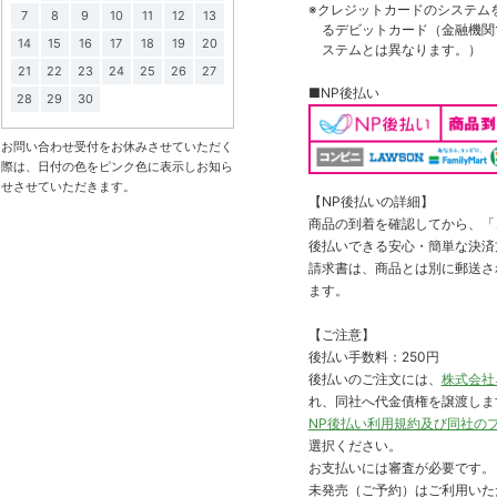
※クレジットカードのシステム
7
8
9
10
11
12
13
るデビットカード（金融機関で
14
15
16
17
18
19
20
ステムとは異なります。）
21
22
23
24
25
26
27
■NP後払い
28
29
30
お問い合わせ受付をお休みさせていただく
際は、日付の色をピンク色に表示しお知ら
せさせていただきます。
【NP後払いの詳細】
商品の到着を確認してから、「コ
後払いできる安心・簡単な決済
請求書は、商品とは別に郵送さ
ます。
【ご注意】
後払い手数料：250円
後払いのご注文には、
株式会社
れ、同社へ代金債権を譲渡しま
NP後払い利用規約及び同社の
選択ください。
お支払いには審査が必要です。
未発売（ご予約）はご利用いた