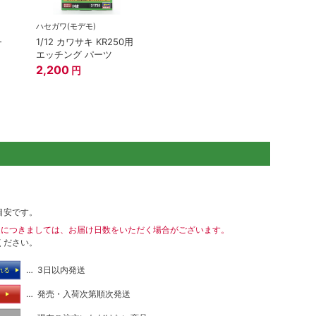
ハセガワ(モデモ)
-
1/12 カワサキ KR250用
エッチング パーツ
2,200
円
目安です。
送につきましては、お届け日数をいただく場合がございます。
ください。
… 3日以内発送
れる
… 発売・入荷次第順次発送
る