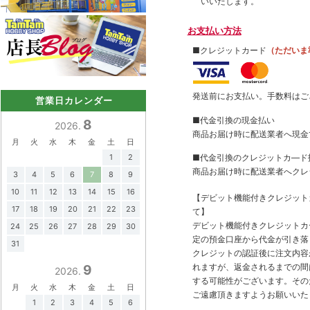
いいたします。
お支払い方法
■クレジットカード
（ただいま
発送前にお支払い。手数料はご
営業日カレンダー
■代金引換の現金払い
8
2026.
商品お届け時に配送業者へ現金
月
火
水
木
金
土
日
1
2
■代金引換のクレジットカ―ド
商品お届け時に配送業者へクレ
3
4
5
6
7
8
9
10
11
12
13
14
15
16
【デビット機能付きクレジッ
17
18
19
20
21
22
23
て】
デビット機能付きクレジットカ
24
25
26
27
28
29
30
定の預金口座から代金が引き落
31
クレジットの認証後に注文内容
れますが、返金されるまでの間
9
2026.
する可能性がございます。その
月
火
水
木
金
土
日
ご遠慮頂きますようお願いいた
1
2
3
4
5
6