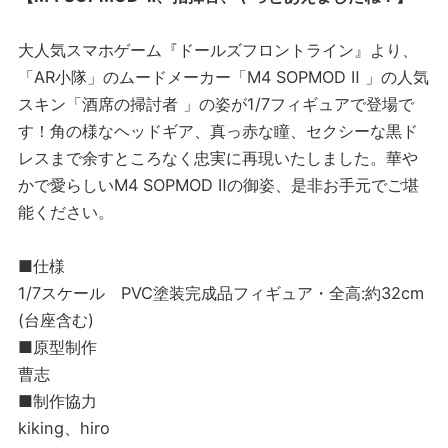
大人気スマホゲーム『ドールズフロントライン』より、
「AR小隊」のムードメーカー「M4 SOPMOD Ⅱ 」の人気
スキン「酒席の掃討者 」の姿が1/7フィギュアで登場で
す！角の様なヘッドギア、真っ赤な瞳、セクシーな黒ド
レスまで余すところなく忠実に再現いたしました。華や
かで愛らしいM4 SOPMOD Ⅱの御姿、是非お手元でご堪
能ください。
■仕様
1/7スケール PVC塗装完成品フィギュア・全高:約32cm
(台座含む)
■原型制作
曹志
■制作協力
kiking、hiro