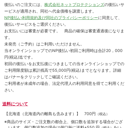
後払いのご注文には、
株式会社ネットプロテクションズ
の後払いサ
ービスが適用され、同社へ代金債権を譲渡します。
NP後払い利用規約及び同社のプライバシーポリシー
に同意して、
後払いサービスをご選択ください。
お支払いには審査が必要です。 商品の確保は審査通過後になりま
す。
未発売（ご予約）はご利用いただけません。
当オンラインショップでのNP後払い初回ご利用時は合計20，000
円(税込)迄です。
初回の後払いをお支払後につきましての当オンラインショップでの
ご利用限度額は累計残高で55,000円(税込)までとなります。詳細
はバナーをクリックしてご確認ください。
ご利用者が未成年の場合、法定代理人の利用同意を得てご利用くだ
さい。
送料について
【北海道（北海道内の離島も含みます）】
700円
（税込）
※商品のサイズ・ご注文数の都合上、個口数を追加する場合がござ
います。個口数追加の場合は個口毎に送料+550 円
をい
（税込）