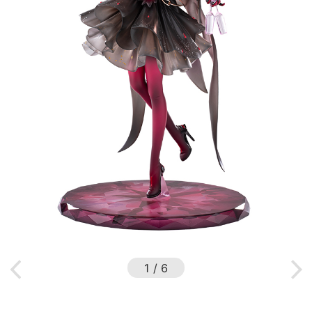
1
/
6