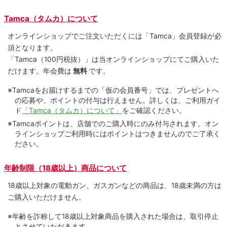
Tamca（タムカ）について
オンラインショップでご注⽂いただくには「Tamca」会員登録が必
須となります。
「Tamca
（100円税抜）
」は当オンラインショップにてご購⼊いた
だけます。
年会費は
無料
です。
※Tamcaをお届けするまでの「仮の会員番号」では、プレゼントへ
の応募や、ポイントの付与は⾏えません。詳しくは、ご利⽤ガイ
ド
「Tamca（タムカ）について」
をご確認ください。
※Tamcaポイントは、店舗でのご購⼊時にのみ付与されます。オン
ラインショップご利用時にはポイントはつきませんのでご了承く
ださい。
年齢制限（18歳以上）商品について
18歳以上対象の電動ガン、ガスガンなどの商品は、18歳未満の方は
ご購入いただけません。
※年齢を詐称して18歳以上対象商品を購入された場合は、取引停止
とさせていただきます。