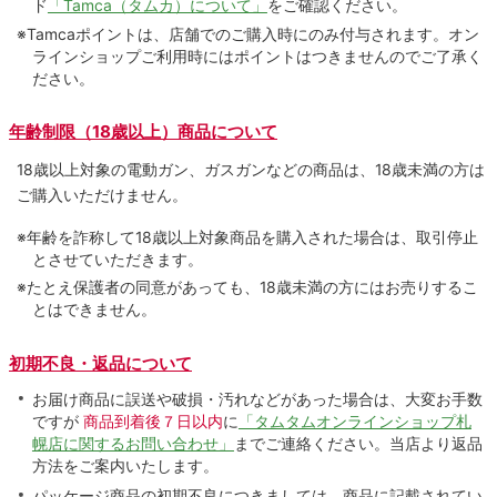
ド
「Tamca（タムカ）について」
をご確認ください。
※Tamcaポイントは、店舗でのご購⼊時にのみ付与されます。オン
ラインショップご利用時にはポイントはつきませんのでご了承く
ださい。
年齢制限（18歳以上）商品について
18歳以上対象の電動ガン、ガスガンなどの商品は、18歳未満の方は
ご購入いただけません。
※年齢を詐称して18歳以上対象商品を購入された場合は、取引停止
とさせていただきます。
※たとえ保護者の同意があっても、18歳未満の方にはお売りするこ
とはできません。
初期不良・返品について
お届け商品に誤送や破損・汚れなどがあった場合は、大変お手数
ですが
商品到着後７日以内
に
「タムタムオンラインショップ札
幌店に関するお問い合わせ」
までご連絡ください。当店より返品
方法をご案内いたします。
パッケージ商品の初期不良につきましては、商品に記載されてい