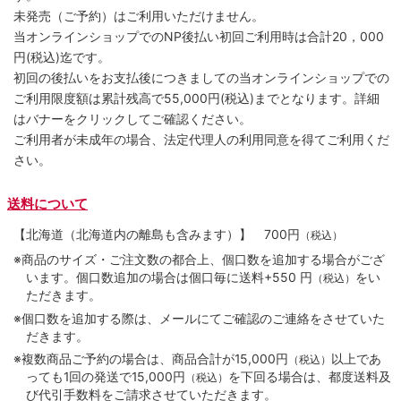
未発売（ご予約）はご利用いただけません。
当オンラインショップでのNP後払い初回ご利用時は合計20，000
円(税込)迄です。
初回の後払いをお支払後につきましての当オンラインショップでの
ご利用限度額は累計残高で55,000円(税込)までとなります。詳細
はバナーをクリックしてご確認ください。
ご利用者が未成年の場合、法定代理人の利用同意を得てご利用くだ
さい。
送料について
【北海道（北海道内の離島も含みます）】
700円
（税込）
※商品のサイズ・ご注文数の都合上、個口数を追加する場合がござ
います。個口数追加の場合は個口毎に送料+550 円
をい
（税込）
ただきます。
※個口数を追加する際は、メールにてご確認のご連絡をさせていた
だきます。
※複数商品ご予約の場合は、商品合計が15,000円
以上であ
（税込）
っても1回の発送で15,000円
を下回る場合は、都度送料及
（税込）
び代引手数料をご請求させていただきます。