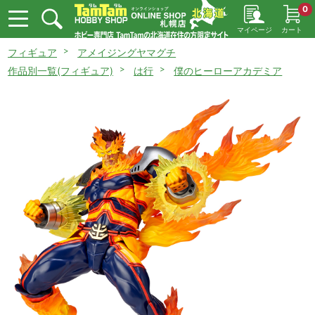
0
マイページ
カート
フィギュア
アメイジングヤマグチ
作品別一覧(フィギュア)
は行
僕のヒーローアカデミア