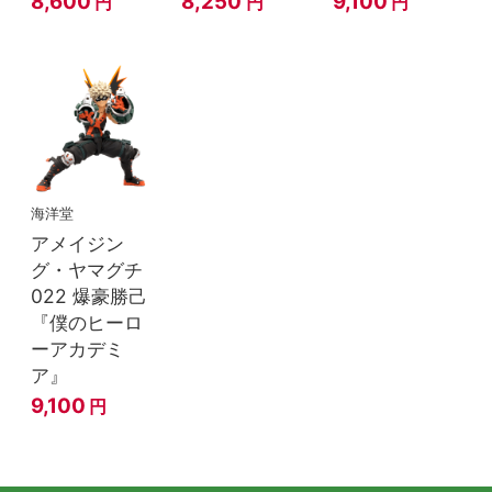
8,600
8,250
9,100
円
円
円
海洋堂
アメイジン
グ・ヤマグチ
022 爆豪勝己
『僕のヒーロ
ーアカデミ
ア』
9,100
円