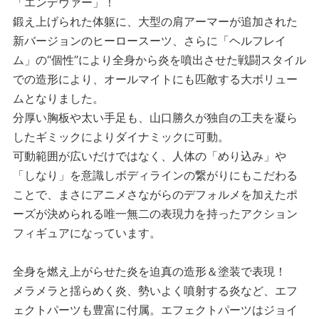
「エンデヴァー」！
鍛え上げられた体躯に、大型の肩アーマーが追加された
新バージョンのヒーロースーツ、さらに「ヘルフレイ
ム」の“個性”により全身から炎を噴出させた戦闘スタイル
での造形により、オールマイトにも匹敵する大ボリュー
ムとなりました。
分厚い胸板や太い手足も、山口勝久が独自の工夫を凝ら
したギミックによりダイナミックに可動。
可動範囲が広いだけではなく、人体の「めり込み」や
「しなり」を意識しボディラインの繋がりにもこだわる
ことで、まさにアニメさながらのデフォルメを加えたポ
ーズが決められる唯一無二の表現力を持ったアクション
フィギュアになっています。
全身を燃え上がらせた炎を迫真の造形＆塗装で表現！
メラメラと揺らめく炎、勢いよく噴射する炎など、エフ
ェクトパーツも豊富に付属。エフェクトパーツはジョイ