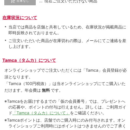
… 現在ご注文いただけない商品
在庫なし
在庫状況について
当店では商品を店舗と共有しているため、在庫状況が掲載商品に
即時反映されておりません。
ご注文いただいた商品が在庫切れの際は、メールにてご連絡を差
し上げます。
Tamca（タムカ）について
オンラインショップでご注⽂いただくには「Tamca」会員登録が必
須となります。
「Tamca
（100円税抜）
」は当オンラインショップにてご購⼊いた
だけます。
年会費は
無料
です。
※Tamcaをお届けするまでの「仮の会員番号」では、プレゼントへ
の応募や、ポイントの付与は⾏えません。詳しくは、ご利⽤ガイ
ド
「Tamca（タムカ）について」
をご確認ください。
※Tamcaポイントは、店舗でのご購⼊時にのみ付与されます。オン
ラインショップご利用時にはポイントはつきませんのでご了承く