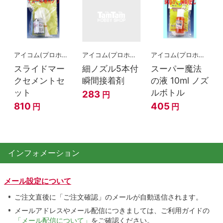
アイコム(プロホビー)
アイコム(プロホビー)
アイコム(プロホビー)
スライドマー
細ノズル5本付
スーパー魔法
クセメントセ
瞬間接着剤
の液 10ml ノズ
ット
ルボトル
283
円
810
405
円
円
インフォメーション
メール設定について
ご注文直後に「ご注文確認」のメールが自動送信されます。
メールアドレスやメール配信につきましては、ご利用ガイドの
「メール配信について」
をご確認ください。