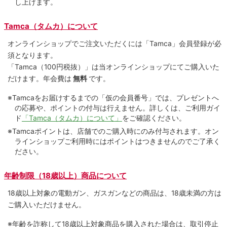
し上げます。
Tamca（タムカ）について
オンラインショップでご注⽂いただくには「Tamca」会員登録が必
須となります。
「Tamca
（100円税抜）
」は当オンラインショップにてご購⼊いた
だけます。
年会費は
無料
です。
※Tamcaをお届けするまでの「仮の会員番号」では、プレゼントへ
の応募や、ポイントの付与は⾏えません。詳しくは、ご利⽤ガイ
ド
「Tamca（タムカ）について」
をご確認ください。
※Tamcaポイントは、店舗でのご購⼊時にのみ付与されます。オン
ラインショップご利用時にはポイントはつきませんのでご了承く
ださい。
年齢制限（18歳以上）商品について
18歳以上対象の電動ガン、ガスガンなどの商品は、18歳未満の方は
ご購入いただけません。
※年齢を詐称して18歳以上対象商品を購入された場合は、取引停止