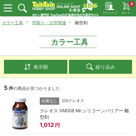
0
マイページ
カート
カラー工具
型取り・注型関連
離型剤
カラー工具
表示順
絞り込み
5
件
の商品が見つかりました
GSIクレオス
在庫なし
クレオス VM008 Mr.シリコーンバリアー 離
型剤
1,012
円