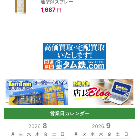
離型剤スプレー
1,687
円
営業日カレンダー
8
9
2026.
2026.
月
火
水
木
金
土
日
月
火
水
木
金
土
日