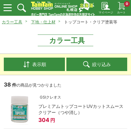
0
マイページ
カート
カラー工具
下地・仕上材
トップコート・クリア塗装等
カラー工具
表示順
絞り込み
38
件
の商品が見つかりました
GSIクレオス
プレミアムトップコートUVカットスムース
クリアー（つや消し）
304
円