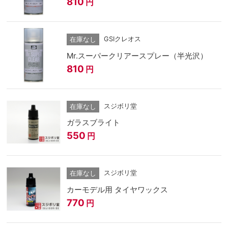
810
円
GSIクレオス
在庫なし
Mr.スーパークリアースプレー（半光沢）
810
円
スジボリ堂
在庫なし
ガラスブライト
550
円
スジボリ堂
在庫なし
カーモデル用 タイヤワックス
770
円