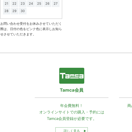
21
22
23
24
25
26
27
28
29
30
お問い合わせ受付をお休みさせていただく
際は、日付の色をピンク色に表示しお知ら
せさせていただきます。
Tamca会員
年会費無料！
商
オンラインサイトでの
購入・予約には
Tamca会員登録
が必要です。
詳しく見る