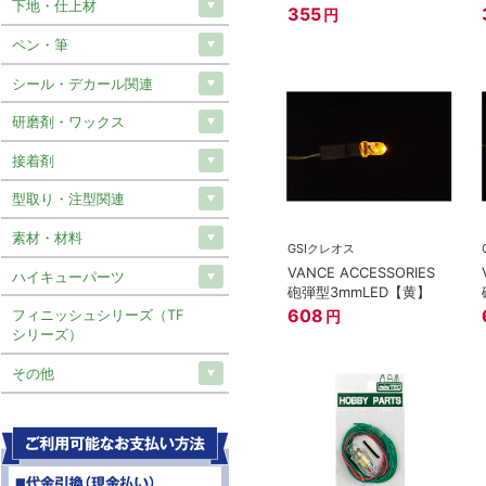
下地・仕上材
355
円
ペン・筆
シール・デカール関連
研磨剤・ワックス
接着剤
型取り・注型関連
素材・材料
GSIクレオス
VANCE ACCESSORIES
ハイキューパーツ
砲弾型3mmLED【黄】
608
フィニッシュシリーズ（TF
円
シリーズ）
その他