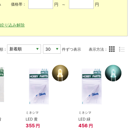
み
円 ～
円
価格帯：
絞り込み解除
順：
件ずつ表示
表示方法：
ミネシマ
ミネシマ
青
LED 黄
LED 緑
355
456
円
円