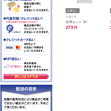
在庫なし
ミネシマ
豆球セット 3V
273
円