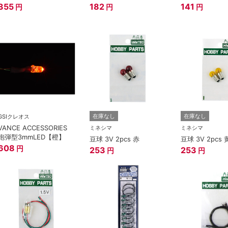
355
182
141
円
円
円
在庫なし
在庫なし
GSIクレオス
VANCE ACCESSORIES
ミネシマ
ミネシマ
砲弾型3mmLED【橙】
豆球 3V 2pcs 赤
豆球 3V 2pcs 
608
円
253
253
円
円