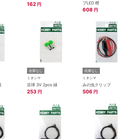
プLED 橙
162
円
608
円
在庫なし
在庫なし
ミネシマ
ミネシマ
黄
豆球 3V 2pcs 緑
みの虫クリップ
253
506
円
円