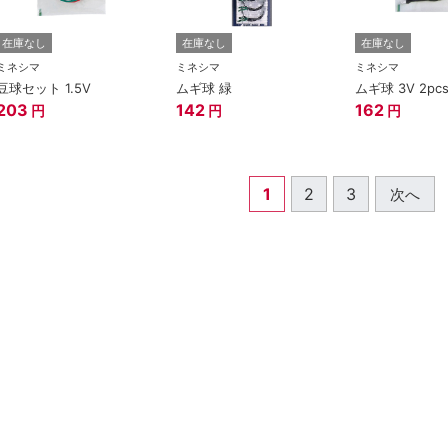
在庫なし
在庫なし
在庫なし
ミネシマ
ミネシマ
ミネシマ
豆球セット 1.5V
ムギ球 緑
ムギ球 3V 2pc
203
142
162
円
円
円
1
2
3
次へ