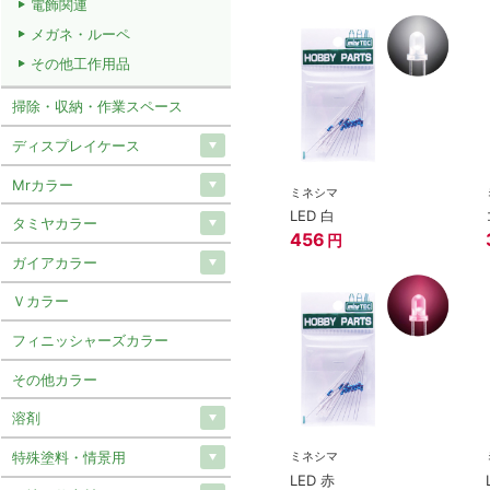
電飾関連
メガネ・ルーペ
その他工作用品
掃除・収納・作業スペース
ディスプレイケース
Mrカラー
ミネシマ
LED 白
タミヤカラー
456
円
ガイアカラー
Ｖカラー
フィニッシャーズカラー
その他カラー
溶剤
特殊塗料・情景用
ミネシマ
LED 赤