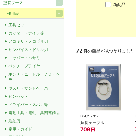
塗装ブース
新商品
工作用品
工具セット
カッター・ナイフ等
ノコギリ・ノコギリ刃
ピンバイス・ドリル刃
72
件
の商品が見つかりました
ニッパー・ハサミ
ペンチ・プライヤー
ポンチ・ニードル・ノミ・ヘ
ラ
ヤスリ・サンドペーパー
ピンセット
ドライバー・スパナ等
電動工具・電動工具関連商品
GSIクレオス
彫刻刀
延長ケーブル
709
定規・ガイド
円