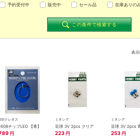
予約受付中
販売中
セール品
在庫ありの
この条件で検索する
表示
GSIクレオス
ミネシマ
ミネシマ
1608チップLED 【青】
豆球 3V 2pcs クリア
豆球 3V 2pcs 
789
223
253
円
円
円