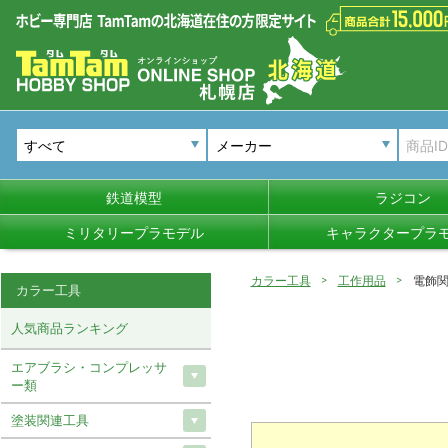
メーカー
鉄道模型
ラジコン
ミリタリープラモデル
キャラクタープラ
カラー工具
工作用品
電飾
カラー工具
人気商品ランキング
エアブラシ・コンプレッサ
ー類
塗装関連工具