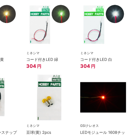
ミネシマ
ミネシマ
 黄
コード付きLED 緑
コード付きLED 白
304
304
円
円
ミネシマ
GSIクレオス
ースナップ
豆球(黄) 2pcs
LEDモジュール 1608チッ