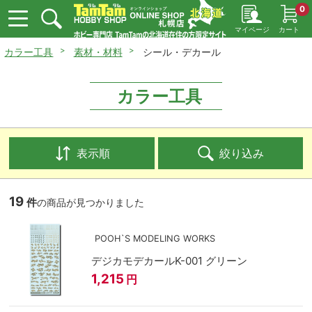
0
マイページ
カート
カラー工具
素材・材料
シール・デカール
カラー工具
表示順
絞り込み
19
件
の商品が見つかりました
POOH`S MODELING WORKS
デジカモデカールK-001 グリーン
1,215
円