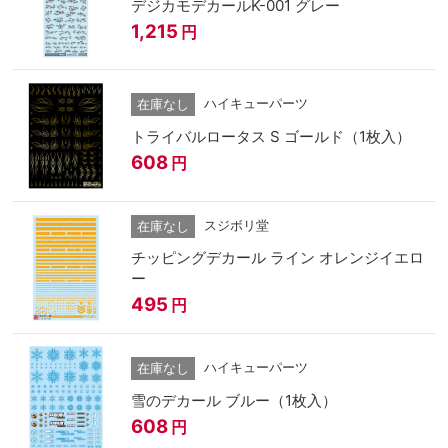
デジカモデカールK-001 グレー
1,215
円
ハイキューパーツ
在庫なし
トライバルロータス S ゴールド（1枚入）
608
円
スジボリ堂
在庫なし
チッピングデカール ライン オレンジイエロ
ー
495
円
ハイキューパーツ
在庫なし
雪のデカール ブルー（1枚入）
608
円