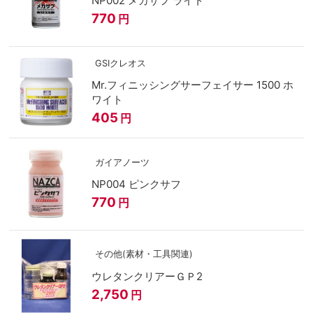
NP002 メカサフ ライト
770
円
GSIクレオス
Mr.フィニッシングサーフェイサー 1500 ホ
ワイト
405
円
ガイアノーツ
NP004 ピンクサフ
770
円
その他(素材・工具関連)
ウレタンクリアーＧＰ2
2,750
円