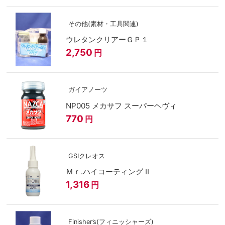
その他(素材・工具関連)
ウレタンクリアーＧＰ１
2,750
円
ガイアノーツ
NP005 メカサフ スーパーヘヴィ
770
円
GSIクレオス
Ｍｒ.ハイコーティング II
1,316
円
Finisher’s(フィニッシャーズ)