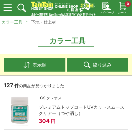
0
マイページ
カート
カラー工具
下地・仕上材
カラー工具
表示順
絞り込み
127
件
の商品が見つかりました
GSIクレオス
プレミアムトップコートUVカットスムース
クリアー（つや消し）
304
円