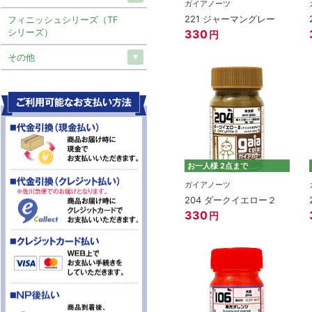
ガイアノーツ
221 ジャーマングレー
フィニッシュシリーズ（TF
シリーズ）
330
円
その他
お一人様 2点まで
ガイアノーツ
204 ダークイエロー２
330
円