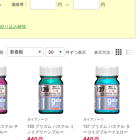
み
円 ～
円
価格帯：
絞り込み解除
順：
件ずつ表示
表示方法：
ガイアノーツ
ガイアノーツ
パステル チ
139 プリズム パステル ミ
137 プリズム パステル タ
ルー
ントグリーンブルー
ーコイズブルーイエロー
440
440
円
円