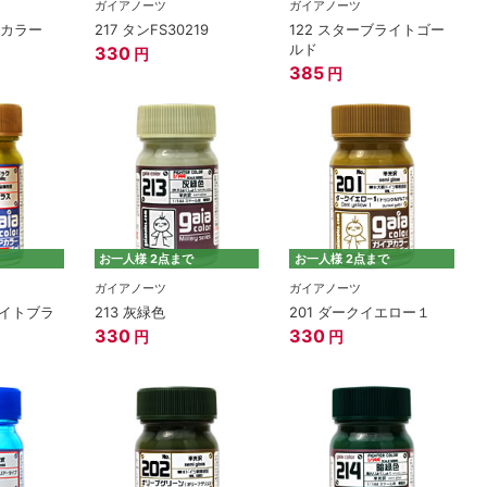
ガイアノーツ
ガイアノーツ
アカラー
217 タンFS30219
122 スターブライトゴー
ルド
330
円
385
円
お一人様 2点まで
お一人様 2点まで
ガイアノーツ
ガイアノーツ
ライトブラ
213 灰緑色
201 ダークイエロー１
330
330
円
円