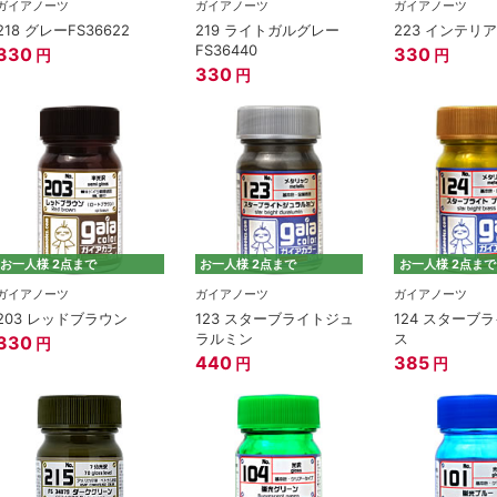
ガイアノーツ
ガイアノーツ
ガイアノーツ
218 グレーFS36622
219 ライトガルグレー
223 インテリ
FS36440
330
330
円
円
330
円
お一人様 2点まで
お一人様 2点まで
お一人様 2点まで
ガイアノーツ
ガイアノーツ
ガイアノーツ
203 レッドブラウン
123 スターブライトジュ
124 スターブ
ラルミン
ス
330
円
440
385
円
円