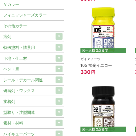
Ｖカラー
フィニッシャーズカラー
その他カラー
溶剤
特殊塗料・情景用
お一人様 2点まで
下地・仕上材
ガイアノーツ
105 蛍光イエロー
ペン・筆
330
円
シール・デカール関連
研磨剤・ワックス
接着剤
型取り・注型関連
素材・材料
お一人様 2点まで
ハイキューパーツ