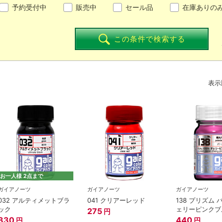
予約受付中
販売中
セール品
在庫ありの
この条件で検索する
表示
お一人様 2点まで
ガイアノーツ
ガイアノーツ
ガイアノーツ
032 アルティメットブラ
041 クリアーレッド
138 プリズム 
ック
ェリーピンクブ
275
円
330
440
円
円