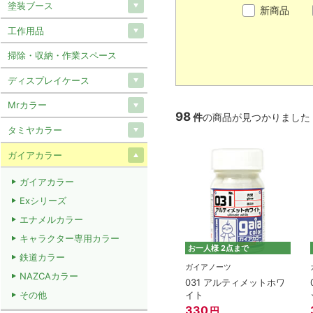
塗装ブース
新商品
工作用品
掃除・収納・作業スペース
ディスプレイケース
Mrカラー
98
件
の商品が見つかりました
タミヤカラー
ガイアカラー
ガイアカラー
Exシリーズ
エナメルカラー
キャラクター専用カラー
お一人様 2点まで
鉄道カラー
ガイアノーツ
NAZCAカラー
031 アルティメットホワ
イト
その他
330
円