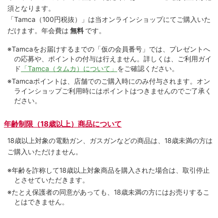
須となります。
「Tamca
（100円税抜）
」は当オンラインショップにてご購⼊いた
だけます。
年会費は
無料
です。
※Tamcaをお届けするまでの「仮の会員番号」では、プレゼントへ
の応募や、ポイントの付与は⾏えません。詳しくは、ご利⽤ガイ
ド
「Tamca（タムカ）について」
をご確認ください。
※Tamcaポイントは、店舗でのご購⼊時にのみ付与されます。オン
ラインショップご利用時にはポイントはつきませんのでご了承く
ださい。
年齢制限（18歳以上）商品について
18歳以上対象の電動ガン、ガスガンなどの商品は、18歳未満の方は
ご購入いただけません。
※年齢を詐称して18歳以上対象商品を購入された場合は、取引停止
とさせていただきます。
※たとえ保護者の同意があっても、18歳未満の方にはお売りするこ
とはできません。