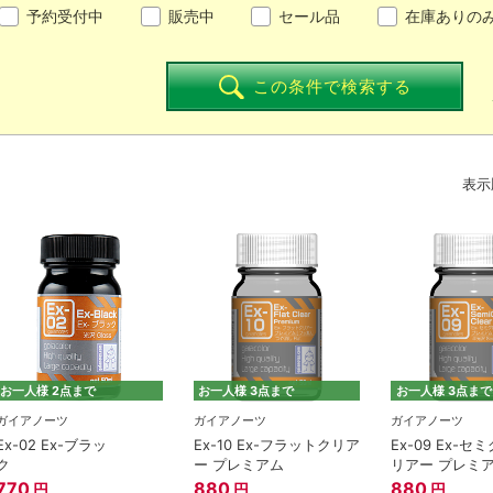
予約受付中
販売中
セール品
在庫ありの
この条件で検索する
表示
お一人様 2点まで
お一人様 3点まで
お一人様 3点まで
ガイアノーツ
ガイアノーツ
ガイアノーツ
Ex-02 Ex-ブラッ
Ex-10 Ex-フラットクリア
Ex-09 Ex-
ク
ー プレミアム
リアー プレミ
770
880
880
円
円
円