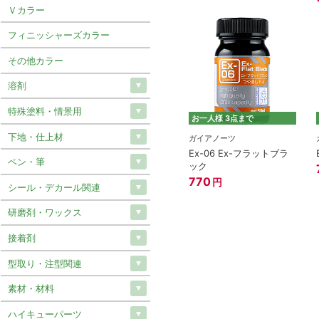
Ｖカラー
フィニッシャーズカラー
その他カラー
溶剤
特殊塗料・情景用
お一人様 3点まで
下地・仕上材
ガイアノーツ
Ex-06 Ex-フラットブラ
ペン・筆
ック
770
円
シール・デカール関連
研磨剤・ワックス
接着剤
型取り・注型関連
素材・材料
ハイキューパーツ