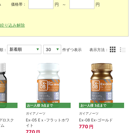
み
円 ～
円
価格帯：
絞り込み解除
順：
件ずつ表示
表示方法：
お一人様 3点まで
お一人様 3点まで
ガイアノーツ
ガイアノーツ
セミグロスク
Ex-05 Eｘ-フラットホワ
Ex-08 Ex-ゴールド
アム
イト
770
円
770
円