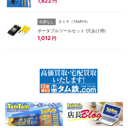
1,822
円
タミヤ（TAMIYA）
在庫なし
ポータブルツールセット (穴あけ用)
1,012
円