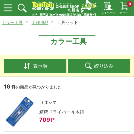
0
マイページ
カート
カラー工具
工作用品
工具セット
カラー工具
表示順
絞り込み
16
件
の商品が見つかりました
ミネシマ
精密ドライバー４本組
709
円