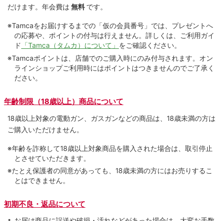
だけます。
年会費は
無料
です。
※Tamcaをお届けするまでの「仮の会員番号」では、プレゼントへ
の応募や、ポイントの付与は⾏えません。詳しくは、ご利⽤ガイ
ド
「Tamca（タムカ）について」
をご確認ください。
※Tamcaポイントは、店舗でのご購⼊時にのみ付与されます。オン
ラインショップご利用時にはポイントはつきませんのでご了承く
ださい。
年齢制限（18歳以上）商品について
18歳以上対象の電動ガン、ガスガンなどの商品は、18歳未満の方は
ご購入いただけません。
※年齢を詐称して18歳以上対象商品を購入された場合は、取引停止
とさせていただきます。
※たとえ保護者の同意があっても、18歳未満の方にはお売りするこ
とはできません。
初期不良・返品について
お届け商品に誤送や破損・汚れなどがあった場合は、大変お手数