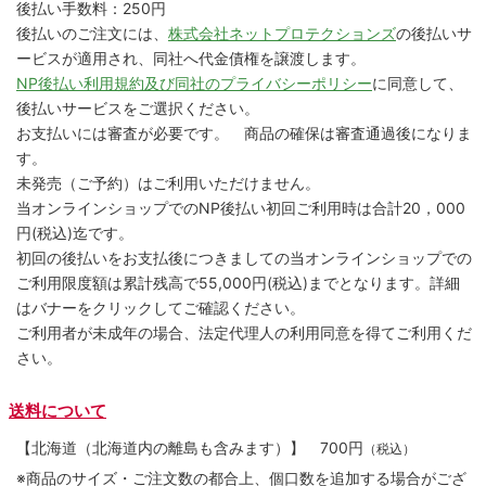
後払い手数料：250円
後払いのご注文には、
株式会社ネットプロテクションズ
の後払いサ
ービスが適用され、同社へ代金債権を譲渡します。
NP後払い利用規約及び同社のプライバシーポリシー
に同意して、
後払いサービスをご選択ください。
お支払いには審査が必要です。 商品の確保は審査通過後になりま
す。
未発売（ご予約）はご利用いただけません。
当オンラインショップでのNP後払い初回ご利用時は合計20，000
円(税込)迄です。
初回の後払いをお支払後につきましての当オンラインショップでの
ご利用限度額は累計残高で55,000円(税込)までとなります。詳細
はバナーをクリックしてご確認ください。
ご利用者が未成年の場合、法定代理人の利用同意を得てご利用くだ
さい。
送料について
【北海道（北海道内の離島も含みます）】
700円
（税込）
※商品のサイズ・ご注文数の都合上、個口数を追加する場合がござ