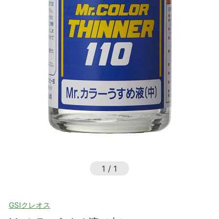
1
/
1
GSIクレオス