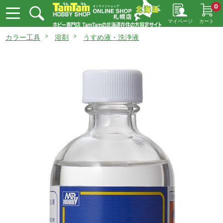
0
マイページ
カート
カラー工具
溶剤
うすめ液・洗浄液