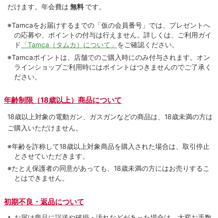
だけます。
年会費は
無料
です。
※Tamcaをお届けするまでの「仮の会員番号」では、プレゼントへ
の応募や、ポイントの付与は⾏えません。詳しくは、ご利⽤ガイ
ド
「Tamca（タムカ）について」
をご確認ください。
※Tamcaポイントは、店舗でのご購⼊時にのみ付与されます。オン
ラインショップご利用時にはポイントはつきませんのでご了承く
ださい。
年齢制限（18歳以上）商品について
18歳以上対象の電動ガン、ガスガンなどの商品は、18歳未満の方は
ご購入いただけません。
※年齢を詐称して18歳以上対象商品を購入された場合は、取引停止
とさせていただきます。
※たとえ保護者の同意があっても、18歳未満の方にはお売りするこ
とはできません。
初期不良・返品について
お届け商品に誤送や破損・汚れなどがあった場合は、大変お手数