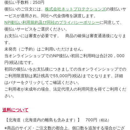
後払い手数料：250円
後払いのご注文には、
株式会社ネットプロテクションズ
の後払いサ
ービスが適用され、同社へ代金債権を譲渡します。
NP後払い利用規約及び同社のプライバシーポリシー
に同意して、
後払いサービスをご選択ください。
お支払いには審査が必要です。 商品の確保は審査通過後になりま
す。
未発売（ご予約）はご利用いただけません。
当オンラインショップでのNP後払い初回ご利用時は合計20，000
円(税込)迄です。
初回の後払いをお支払後につきましての当オンラインショップでの
ご利用限度額は累計残高で55,000円(税込)までとなります。詳細
はバナーをクリックしてご確認ください。
ご利用者が未成年の場合、法定代理人の利用同意を得てご利用くだ
さい。
送料について
【北海道（北海道内の離島も含みます）】
700円
（税込）
※商品のサイズ・ご注文数の都合上、個口数を追加する場合がござ