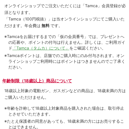
オンラインショップでご注⽂いただくには「Tamca」会員登録が必
須となります。
「Tamca
（100円税抜）
」は当オンラインショップにてご購⼊いた
だけます。
年会費は
無料
です。
※Tamcaをお届けするまでの「仮の会員番号」では、プレゼントへ
の応募や、ポイントの付与は⾏えません。詳しくは、ご利⽤ガイ
ド
「Tamca（タムカ）について」
をご確認ください。
※Tamcaポイントは、店舗でのご購⼊時にのみ付与されます。オン
ラインショップご利用時にはポイントはつきませんのでご了承く
ださい。
年齢制限（18歳以上）商品について
18歳以上対象の電動ガン、ガスガンなどの商品は、18歳未満の方は
ご購入いただけません。
※年齢を詐称して18歳以上対象商品を購入された場合は、取引停止
とさせていただきます。
※たとえ保護者の同意があっても、18歳未満の方にはお売りするこ
とはできません。