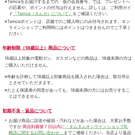
※Tamcaをお届けするまでの「仮の会員番号」では、プレゼントへ
の応募や、ポイントの付与は⾏えません。詳しくは、ご利⽤ガイ
ド
「Tamca（タムカ）について」
をご確認ください。
※Tamcaポイントは、店舗でのご購⼊時にのみ付与されます。オン
ラインショップご利用時にはポイントはつきませんのでご了承く
ださい。
年齢制限（18歳以上）商品について
18歳以上対象の電動ガン、ガスガンなどの商品は、18歳未満の方は
ご購入いただけません。
※年齢を詐称して18歳以上対象商品を購入された場合は、取引停止
とさせていただきます。
※たとえ保護者の同意があっても、18歳未満の方にはお売りするこ
とはできません。
初期不良・返品について
お届け商品に誤送や破損・汚れなどがあった場合は、大変お手数
ですが
商品到着後７日以内
に
「タムタムオンラインショップ札
幌店に関するお問い合わせ」
までご連絡ください。当店より返品