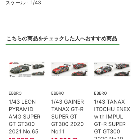
スケール：1/43
こちらの商品をチェックした人へおすすめ商品
EBBRO
EBBRO
EBBRO
1/43 LEON
1/43 GAINER
1/43 TANAX
PYRAMID
TANAX GT-R
ITOCHU ENEX
AMG SUPER
SUPER GT
with IMPUL
GT GT300
GT300 2020
GT-R SUPER
2021 No.65
No.11
GT GT300
2020 No.10