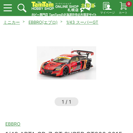
0
マイページ
カート
ミニカー
EBBRO(エブロ)
1/43 スーパーGT
1
/
1
EBBRO