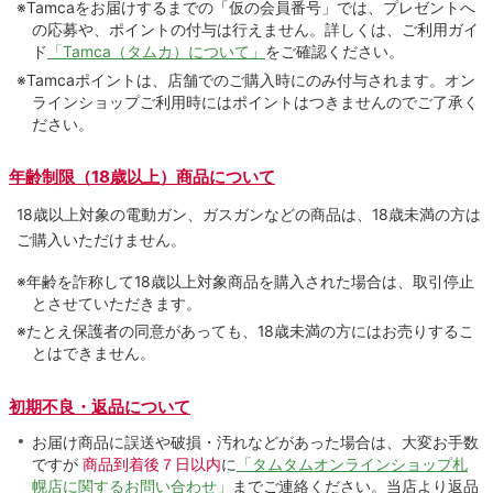
※Tamcaをお届けするまでの「仮の会員番号」では、プレゼントへ
の応募や、ポイントの付与は⾏えません。詳しくは、ご利⽤ガイ
ド
「Tamca（タムカ）について」
をご確認ください。
※Tamcaポイントは、店舗でのご購⼊時にのみ付与されます。オン
ラインショップご利用時にはポイントはつきませんのでご了承く
ださい。
年齢制限（18歳以上）商品について
18歳以上対象の電動ガン、ガスガンなどの商品は、18歳未満の方は
ご購入いただけません。
※年齢を詐称して18歳以上対象商品を購入された場合は、取引停止
とさせていただきます。
※たとえ保護者の同意があっても、18歳未満の方にはお売りするこ
とはできません。
初期不良・返品について
お届け商品に誤送や破損・汚れなどがあった場合は、大変お手数
ですが
商品到着後７日以内
に
「タムタムオンラインショップ札
幌店に関するお問い合わせ」
までご連絡ください。当店より返品