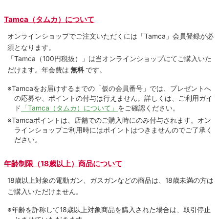
Tamca（タムカ）について
オンラインショップでご注⽂いただくには「Tamca」会員登録が必
須となります。
「Tamca
（100円税抜）
」は当オンラインショップにてご購⼊いた
だけます。
年会費は
無料
です。
※Tamcaをお届けするまでの「仮の会員番号」では、プレゼントへ
の応募や、ポイントの付与は⾏えません。詳しくは、ご利⽤ガイ
ド
「Tamca（タムカ）について」
をご確認ください。
※Tamcaポイントは、店舗でのご購⼊時にのみ付与されます。オン
ラインショップご利用時にはポイントはつきませんのでご了承く
ださい。
年齢制限（18歳以上）商品について
18歳以上対象の電動ガン、ガスガンなどの商品は、18歳未満の方は
ご購入いただけません。
※年齢を詐称して18歳以上対象商品を購入された場合は、取引停止