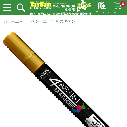
0
マイページ
カート
カラー工具
ペン・筆
その他ペン