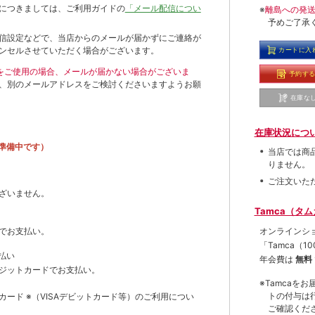
につきましては、ご利用ガイドの
「メール配信につい
※
離島への発
予めご了承
信設定などで、当店からのメールが届かずにご連絡が
ンセルさせていただく場合がございます。
カートに入
ールをご使用の場合、メールが届かない場合がございま
予約す
、別のメールアドレスをご検討くださいますようお願
在庫な
在庫状況につ
準備中です）
当店では商
りません。
ご注文いた
ざいません。
Tamca（タ
オンラインシ
でお支払い。
「Tamca
（1
払い
年会費は
無料
ジットカードでお支払い。
※Tamca
トの付与は
トカード
※（VISAデビットカード等）
のご利用につい
ご確認くだ