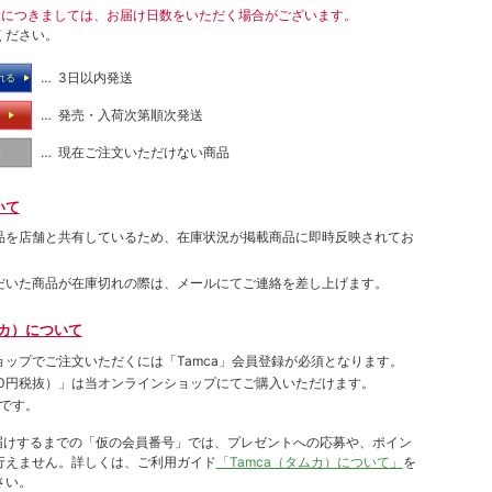
送につきましては、お届け日数をいただく場合がございます。
ください。
… 3日以内発送
れる
… 発売・入荷次第順次発送
る
… 現在ご注文いただけない商品
し
いて
品を店舗と共有しているため、在庫状況が掲載商品に即時反映されてお
だいた商品が在庫切れの際は、メールにてご連絡を差し上げます。
ムカ）について
ョップでご注⽂いただくには「Tamca」会員登録が必須となります。
00円税抜）
」は当オンラインショップにてご購⼊いただけます。
です。
をお届けするまでの「仮の会員番号」では、プレゼントへの応募や、ポイン
⾏えません。詳しくは、ご利⽤ガイド
「Tamca（タムカ）について」
を
さい。