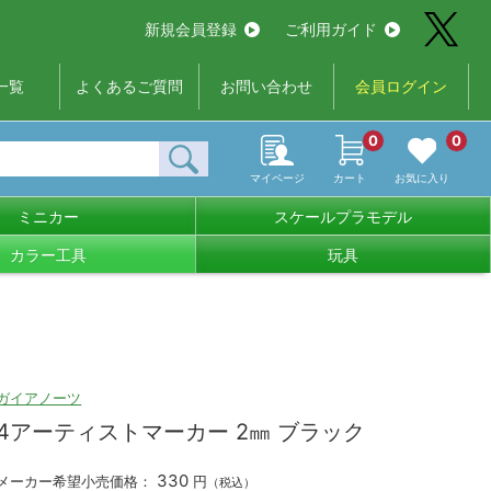
新規会員登録
ご利用ガイド
一覧
よくあるご質問
お問い合わせ
会員ログイン
0
0
マイページ
カート
お気に入り
ミニカー
スケールプラモデル
カラー工具
玩具
ガイアノーツ
4アーティストマーカー 2㎜ ブラック
330
メーカー希望小売価格：
円
（税込）