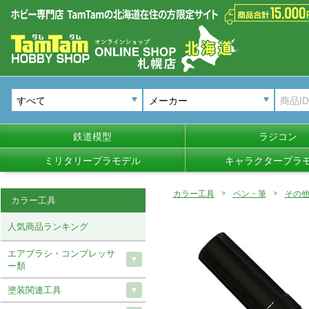
メーカー
鉄道模型
ラジコン
ミリタリープラモデル
キャラクタープラ
カラー工具
ペン・筆
その
カラー工具
人気商品ランキング
エアブラシ・コンプレッサ
ー類
塗装関連工具