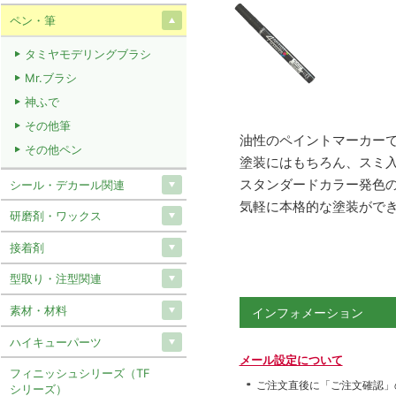
ペン・筆
タミヤモデリングブラシ
Mr.ブラシ
神ふで
その他筆
油性のペイントマーカー
その他ペン
塗装にはもちろん、スミ
スタンダードカラー発色
シール・デカール関連
気軽に本格的な塗装がで
研磨剤・ワックス
接着剤
型取り・注型関連
素材・材料
インフォメーション
ハイキューパーツ
メール設定について
フィニッシュシリーズ（TF
ご注文直後に「ご注文確認」
シリーズ）