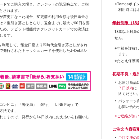
※Tamca
ードでご購入の場合、クレジットの認証時点で、ご指
利用時には
とされます。
が変更になった場合、変更前の利用金額は後日返金さ
年齢制限（18
は２重引き落としとなり、返金までに最大で60日を要
ため、デビット機能付きクレジットカードでの決済は
18歳以上対
します。
せん。
を利用して、預金口座より即時代金引き落としがされ
※年齢を詐称
発行されたキャッシュカードを使用したJ-Debitシ
ます。
※たとえ保護
初期不良・返
お届け商品
７日以内
に
絡ください
パッケージ
ンビニ」「郵便局」「銀行」「LINE Pay」で
お問い合わ
方法です。
※ご連絡が無
れますので、発行から14日以内にお支払いをお願いし
ご注文内容変
ご注文後の