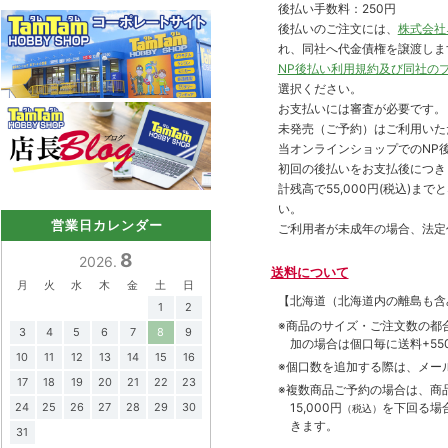
後払い手数料：250円
後払いのご注文には、
株式会社
れ、同社へ代金債権を譲渡しま
NP後払い利用規約及び同社の
選択ください。
お支払いには審査が必要です。
未発売（ご予約）はご利用いた
当オンラインショップでのNP後
初回の後払いをお支払後につき
計残高で55,000円(税込)
い。
営業日カレンダー
ご利用者が未成年の場合、法定
8
2026.
送料について
月
火
水
木
金
土
日
【北海道（北海道内の離島も
1
2
※商品のサイズ・ご注文数の都
3
4
5
6
7
8
9
加の場合は個口毎に送料+550
10
11
12
13
14
15
16
※個口数を追加する際は、メー
17
18
19
20
21
22
23
※複数商品ご予約の場合は、商品合
15,000円
を下回る場
24
25
26
27
28
29
30
（税込）
きます。
31