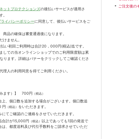
ご注文後の
ネットプロテクションズ
の後払いサービスが適用さ
す。
プライバシーポリシー
に同意して、後払いサービスをご
 商品の確保は審査通過後になります。
だけません。
払い初回ご利用時は合計20，000円(税込)迄です。
ましての当オンラインショップでのご利用限度額は累
までとなります。詳細はバナーをクリックしてご確認くださ
代理人の利用同意を得てご利用ください。
含みます）】
700円
（税込）
合上、個口数を追加する場合がございます。個口数追
 円
をいただきます。
（税込）
ルにてご確認のご連絡をさせていただきます。
計が15,000円
以上であっても1回の発送で
（税込）
合は、都度送料及び代引手数料をご請求させていただ