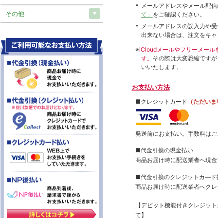
メールアドレスやメール配信
その他
て」
をご確認ください。
メールアドレスの誤入力や受
出来ない場合は、注文をキャ
※
iCloudメールやフリーメ
す。
その際は大変恐縮ですが
いいたします。
お支払い方法
■クレジットカード
（ただいま
発送前にお支払い。手数料はご
■代金引換の現金払い
商品お届け時に配送業者へ現金
■代金引換のクレジットカ―ド
商品お届け時に配送業者へクレ
【デビット機能付きクレジッ
て】