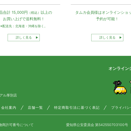
品合計 15,000円
以上の
タムカ会員様は
オンラインショ
（税込）
お買い上げで
送料無料！
予約が可能！
※配送先：北海道・沖縄を除く。
詳しく見る
詳しく見る
オンライン
アル厚別店
会社案内
店舗一覧
特定商取引法に基づく表記
プライバシ
物商許可番号について
愛知県公安委員会 第542550703100号