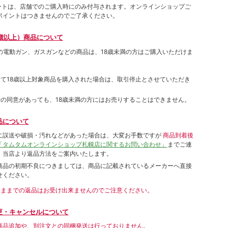
ポイントは、店舗でのご購⼊時にのみ付与されます。オンラインショップご
ポイントはつきませんのでご了承ください。
歳以上）商品について
象の電動ガン、ガスガンなどの商品は、18歳未満の方はご購入いただけま
して18歳以上対象商品を購入された場合は、取引停止とさせていただき
者の同意があっても、18歳未満の方にはお売りすることはできません。
品について
に誤送や破損・汚れなどがあった場合は、大変お手数ですが
商品到着後
「タムタムオンラインショップ札幌店に関するお問い合わせ」
までご連
。当店より返品方法をご案内いたします。
商品の初期不良につきましては、商品に記載されているメーカーへ直接
せください。
いままでの返品はお受け出来ませんのでご注意ください。
更・キャンセルについて
商品追加や、別注文との同梱発送は行っておりません。