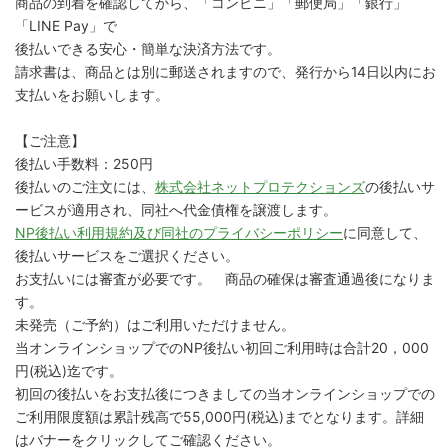
商品の到着を確認してから、「コンビニ」「郵便局」「銀行」
「LINE Pay」で
後払いできる安心・簡単な決済方法です。
請求書は、商品とは別に郵送されますので、発行から14日以内にお
支払いをお願いします。
【ご注意】
後払い手数料：250円
後払いのご注文には、
株式会社ネットプロテクションズ
の後払いサ
ービスが適用され、同社へ代金債権を譲渡します。
NP後払い利用規約及び同社のプライバシーポリシー
に同意して、
後払いサービスをご選択ください。
お支払いには審査が必要です。 商品の確保は審査通過後になりま
す。
未発売（ご予約）はご利用いただけません。
当オンラインショップでのNP後払い初回ご利用時は合計20，000
円(税込)迄です。
初回の後払いをお支払後につきましての当オンラインショップでの
ご利用限度額は累計残高で55,000円(税込)までとなります。詳細
はバナーをクリックしてご確認ください。