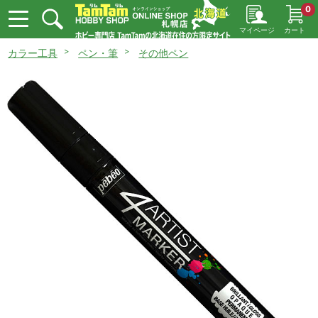
0
マイページ
カート
カラー工具
ペン・筆
その他ペン