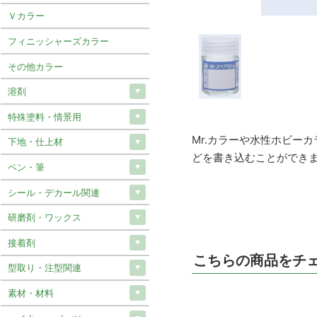
Ｖカラー
フィニッシャーズカラー
その他カラー
溶剤
特殊塗料・情景用
Mr.カラーや水性ホビー
下地・仕上材
どを書き込むことができ
ペン・筆
シール・デカール関連
研磨剤・ワックス
接着剤
こちらの商品をチ
型取り・注型関連
素材・材料