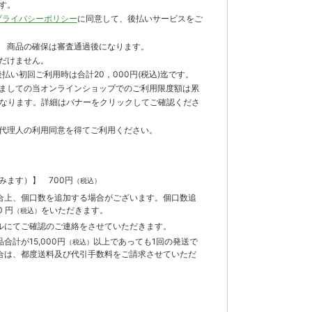
す。
プライバシーポリシー
に同意して、後払いサービスをご
 商品の確保は審査通過後になります。
だけません。
払い初回ご利用時は合計20，000円(税込)迄です。
ましての当オンラインショップでのご利用限度額は累
までとなります。詳細はバナーをクリックしてご確認くださ
代理人の利用同意を得てご利用ください。
含みます）】
700円
（税込）
合上、個口数を追加する場合がございます。個口数追
 円
をいただきます。
（税込）
ルにてご確認のご連絡をさせていただきます。
計が15,000円
以上であっても1回の発送で
（税込）
合は、都度送料及び代引手数料をご請求させていただ