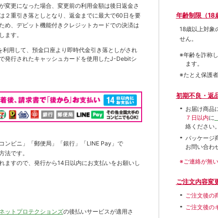
が変更になった場合、変更前の利用金額は後日返金さ
年齢制限（18
は２重引き落としとなり、返金までに最大で60日を要
ため、デビット機能付きクレジットカードでの決済は
18歳以上対
します。
せん。
を利用して、預金口座より即時代金引き落としがされ
※年齢を詐称
発行されたキャッシュカードを使用したJ-Debitシ
ます。
※たとえ保護
初期不良・返
お届け商品
７日以内
に
絡ください
パッケージ
ンビニ」「郵便局」「銀行」「LINE Pay」で
お問い合わ
方法です。
※ご連絡が無
れますので、発行から14日以内にお支払いをお願いし
ご注文内容変
ご注文後の
ご注文後の
ネットプロテクションズ
の後払いサービスが適用さ