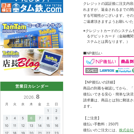
クレジットの認証後に注文内容
れますが、返金されるまでの間
する可能性がございます。その
ご遠慮頂きますようお願いいた
※クレジットカードのシステム
るデビットカード（金融機関で
ステムとは異なります。）
■NP後払い
【NP後払いの詳細】
営業日カレンダー
商品の到着を確認してから、「コ
後払いできる安心・簡単な決済
8
2026.
請求書は、商品とは別に郵送さ
月
火
水
木
金
土
日
ます。
1
2
【ご注意】
3
4
5
6
7
8
9
後払い手数料：250円
10
11
12
13
14
15
16
後払いのご注文には、
株式会社
17
18
19
20
21
22
23