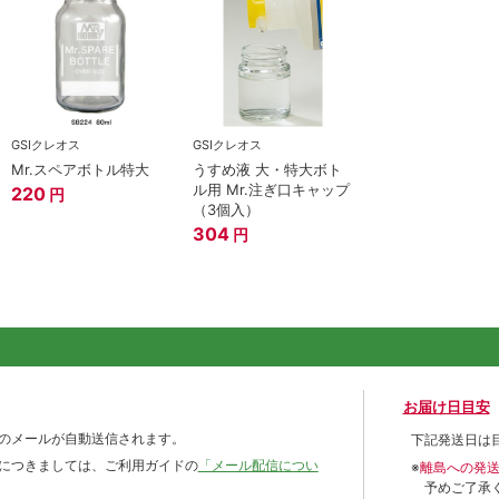
GSIクレオス
GSIクレオス
Mr.スペアボトル特大
うすめ液 大・特大ボト
ル用 Mr.注ぎ口キャップ
220
円
（3個入）
304
円
お届け日目安
のメールが自動送信されます。
下記発送日は
につきましては、ご利用ガイドの
「メール配信につい
※
離島への発
予めご了承