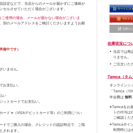
信設定などで、当店からのメールが届かずにご連絡が
ンセルさせていただく場合がございます。
カートに入
ールをご使用の場合、メールが届かない場合がございま
予約す
、別のメールアドレスをご検討くださいますようお願
在庫な
在庫状況につ
準備中です）
当店では商
りません。
ご注文いた
ざいません。
Tamca（タ
オンラインシ
でお支払い。
「Tamca
（1
払い
年会費は
無料
ジットカードでお支払い。
※Tamca
トの付与は
トカード
※（VISAデビットカード等）
のご利用につい
ご確認くだ
※Tamca
ードでご購入の場合、クレジットの認証時点で、ご指
利用時には
とされます。