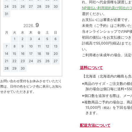
れ、同社へ代金債権を譲渡しま
24
25
26
27
28
29
30
NP後払い利用規約及び同社の
選択ください。
31
お支払いには審査が必要です。
9
2026.
未発売（ご予約）はご利用いた
当オンラインショップでのNP後
月
火
水
木
金
土
日
初回の後払いをお支払後につき
1
2
3
4
5
6
計残高で55,000円(税込)
7
8
9
10
11
12
13
い。
14
15
16
17
18
19
20
ご利用者が未成年の場合、法定
21
22
23
24
25
26
27
送料について
28
29
30
【北海道（北海道内の離島も
お問い合わせ受付をお休みさせていただく
※商品のサイズ・ご注文数の都
際は、日付の色をピンク色に表示しお知ら
加の場合は個口毎に送料+550
せさせていただきます。
※個口数を追加する際は、メー
※複数商品ご予約の場合は、商品合
15,000円
を下回る場
（税込）
きます。
配送方法について