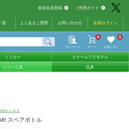
新規会員登録
ご利用ガイド
一覧
よくあるご質問
お問い合わせ
会員ログイン
0
0
マイページ
カート
お気に入り
ミニカー
スケールプラモデル
カラー工具
玩具
GSIクレオス
Mr.スペアボトル