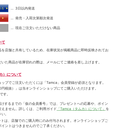
… 3日以内発送
れる
… 発売・入荷次第順次発送
る
… 現在ご注文いただけない商品
し
いて
品を店舗と共有しているため、在庫状況が掲載商品に即時反映されてお
だいた商品が在庫切れの際は、メールにてご連絡を差し上げます。
ムカ）について
ョップでご注⽂いただくには「Tamca」会員登録が必須となります。
00円税抜）
」は当オンラインショップにてご購⼊いただけます。
です。
をお届けするまでの「仮の会員番号」では、プレゼントへの応募や、ポイン
⾏えません。詳しくは、ご利⽤ガイド
「Tamca（タムカ）について」
を
さい。
ポイントは、店舗でのご購⼊時にのみ付与されます。オンラインショップご
ポイントはつきませんのでご了承ください。