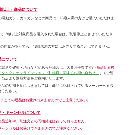
歳以上）商品について
象の電動ガン、ガスガンなどの商品は、18歳未満の方はご購入いただけま
して18歳以上対象商品を購入された場合は、取引停止とさせていただき
者の同意があっても、18歳未満の方にはお売りすることはできません。
品について
に誤送や破損・汚れなどがあった場合は、大変お手数ですが
商品到着後
「タムタムオンラインショップ札幌店に関するお問い合わせ」
までご連
。当店より返品方法をご案内いたします。
商品の初期不良につきましては、商品に記載されているメーカーへ直接
せください。
いままでの返品はお受け出来ませんのでご注意ください。
更・キャンセルについて
商品追加や、別注文との同梱発送は行っておりません。
キャンセルはお受けできませんのでご注意ください。