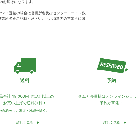
のお届けになります。
ヤマト運輸の場合は営業所名及びセンターコード（数
営業所名をご記載ください。（北海道内の営業所に限
送料
予約
品合計 15,000円
以上の
タムカ会員様は
オンラインショ
（税込）
お買い上げで
送料無料！
予約が可能！
※配送先：北海道・沖縄を除く。
詳しく見る
詳しく見る