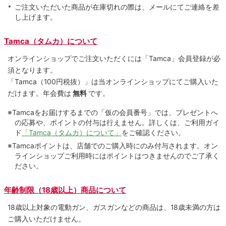
ご注文いただいた商品が在庫切れの際は、メールにてご連絡を差
し上げます。
Tamca（タムカ）について
オンラインショップでご注⽂いただくには「Tamca」会員登録が必
須となります。
「Tamca
（100円税抜）
」は当オンラインショップにてご購⼊いた
だけます。
年会費は
無料
です。
※Tamcaをお届けするまでの「仮の会員番号」では、プレゼントへ
の応募や、ポイントの付与は⾏えません。詳しくは、ご利⽤ガイ
ド
「Tamca（タムカ）について」
をご確認ください。
※Tamcaポイントは、店舗でのご購⼊時にのみ付与されます。オン
ラインショップご利用時にはポイントはつきませんのでご了承く
ださい。
年齢制限（18歳以上）商品について
18歳以上対象の電動ガン、ガスガンなどの商品は、18歳未満の方は
ご購入いただけません。