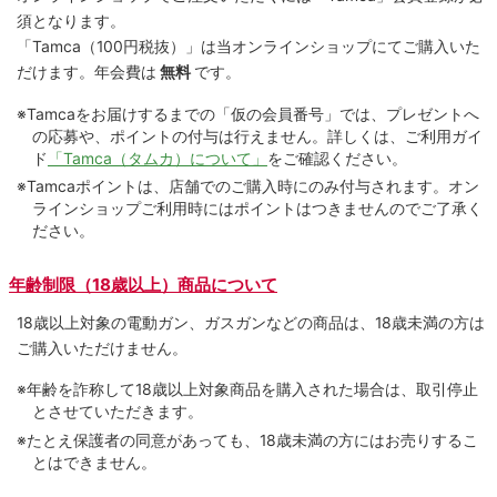
須となります。
「Tamca
（100円税抜）
」は当オンラインショップにてご購⼊いた
だけます。
年会費は
無料
です。
※Tamcaをお届けするまでの「仮の会員番号」では、プレゼントへ
の応募や、ポイントの付与は⾏えません。詳しくは、ご利⽤ガイ
ド
「Tamca（タムカ）について」
をご確認ください。
※Tamcaポイントは、店舗でのご購⼊時にのみ付与されます。オン
ラインショップご利用時にはポイントはつきませんのでご了承く
ださい。
年齢制限（18歳以上）商品について
18歳以上対象の電動ガン、ガスガンなどの商品は、18歳未満の方は
ご購入いただけません。
※年齢を詐称して18歳以上対象商品を購入された場合は、取引停止
とさせていただきます。
※たとえ保護者の同意があっても、18歳未満の方にはお売りするこ
とはできません。