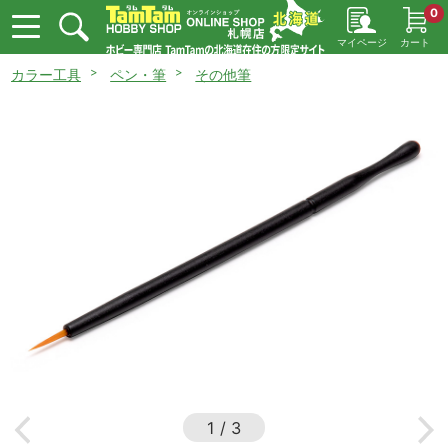
0
マイページ
カート
カラー工具
ペン・筆
その他筆
1
/
3