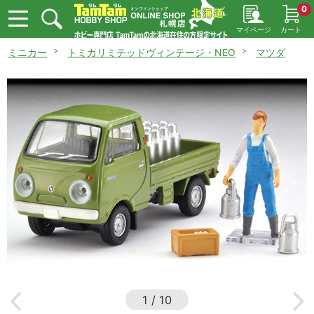
0
マイページ
カート
ミニカー
トミカリミテッドヴィンテージ・NEO
マツダ
1
/
10