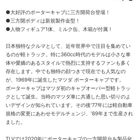
●大好評のポーターキャブに三方開荷台登場！
●三方開ボディは新規製作金型！
●人物フィギュア1体、ミルク缶、木箱が付属！
日本独特なクルマとして、近年世界中で注目を集めてい
るのが軽トラック。特に360cc時代のモデルは小さな車
体や愛嬌のあるスタイルで熱烈に支持するファンも多く
存在します。中でも独特の顔つきで現在でも人気なの
が、1969年に誕生したマツダ ポーターキャブです。
ポーターキャブはマツダ初のキャブオーバー型軽トラッ
クとして誕生。当時のマツダ車に共通した思い切りのよ
いデザインが知られています。その後'77年には軽自動車
規格の変更にあわせモデルチェンジ、'89年まで生産され
ました。
TLVでは2020年にポーターキャブの一方開荷台を製品化