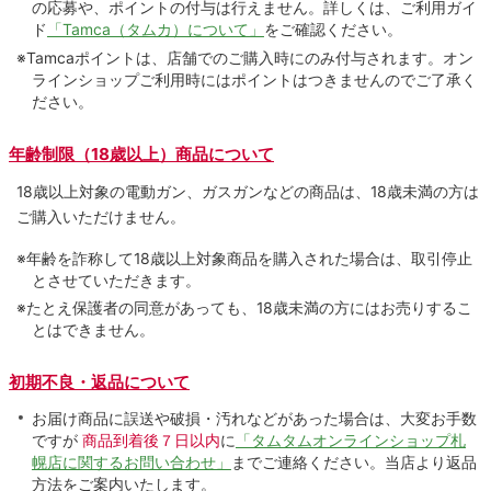
の応募や、ポイントの付与は⾏えません。詳しくは、ご利⽤ガイ
ド
「Tamca（タムカ）について」
をご確認ください。
※Tamcaポイントは、店舗でのご購⼊時にのみ付与されます。オン
ラインショップご利用時にはポイントはつきませんのでご了承く
ださい。
年齢制限（18歳以上）商品について
18歳以上対象の電動ガン、ガスガンなどの商品は、18歳未満の方は
ご購入いただけません。
※年齢を詐称して18歳以上対象商品を購入された場合は、取引停止
とさせていただきます。
※たとえ保護者の同意があっても、18歳未満の方にはお売りするこ
とはできません。
初期不良・返品について
お届け商品に誤送や破損・汚れなどがあった場合は、大変お手数
ですが
商品到着後７日以内
に
「タムタムオンラインショップ札
幌店に関するお問い合わせ」
までご連絡ください。当店より返品
方法をご案内いたします。