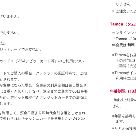
りません。
ご注文いた
ざいません。
Tamca（タ
オンラインシ
でお支払い。
「Tamca
（1
払い
年会費は
無料
ジットカードでお支払い。
※Tamca
トの付与は
トカード
※（VISAデビットカード等）
のご利用につい
ご確認くだ
※Tamca
ードでご購入の場合、クレジットの認証時点で、ご指
利用時には
とされます。
が変更になった場合、変更前の利用金額は後日返金さ
年齢制限（18
は２重引き落としとなり、返金までに最大で60日を要
ため、デビット機能付きクレジットカードでの決済は
18歳以上対
します。
せん。
を利用して、預金口座より即時代金引き落としがされ
※年齢を詐称
発行されたキャッシュカードを使用したJ-Debitシ
ます。
※たとえ保護