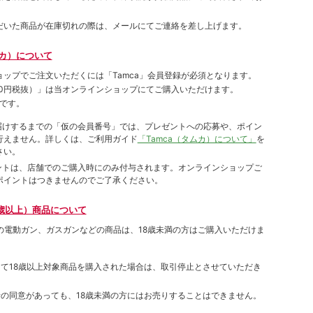
だいた商品が在庫切れの際は、メールにてご連絡を差し上げます。
ムカ）について
ョップでご注⽂いただくには「Tamca」会員登録が必須となります。
00円税抜）
」は当オンラインショップにてご購⼊いただけます。
です。
をお届けするまでの「仮の会員番号」では、プレゼントへの応募や、ポイン
⾏えません。詳しくは、ご利⽤ガイド
「Tamca（タムカ）について」
を
さい。
ポイントは、店舗でのご購⼊時にのみ付与されます。オンラインショップご
ポイントはつきませんのでご了承ください。
歳以上）商品について
象の電動ガン、ガスガンなどの商品は、18歳未満の方はご購入いただけま
して18歳以上対象商品を購入された場合は、取引停止とさせていただき
者の同意があっても、18歳未満の方にはお売りすることはできません。