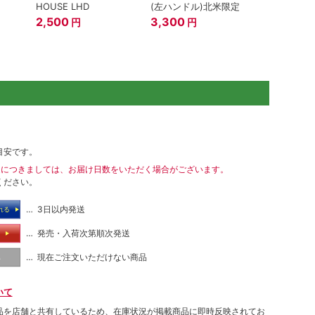
HOUSE LHD
(左ハンドル)北米限定
2,500
3,300
円
円
目安です。
送につきましては、お届け日数をいただく場合がございます。
ください。
… 3日以内発送
れる
… 発売・入荷次第順次発送
る
… 現在ご注文いただけない商品
し
いて
品を店舗と共有しているため、在庫状況が掲載商品に即時反映されてお