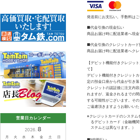
発送前にお支払い。手数料はご
■代金引換の現金払い
商品お届け時に配送業者へ現金
■代金引換のクレジットカ―ド
商品お届け時に配送業者へクレ
【デビット機能付きクレジッ
て】
デビット機能付きクレジットカ
定の預金口座から代金が引き落
クレジットの認証後に注文内容
れますが、返金されるまでの間
する可能性がございます。その
ご遠慮頂きますようお願いいた
※クレジットカードのシステム
営業日カレンダー
るデビットカード（金融機関で
ステムとは異なります。）
8
2026.
月
火
水
木
金
土
日
■NP後払い