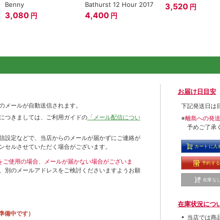
Benny
Bathurst 12 Hour 2017
3,520
円
3,080
4,400
円
円
お届け日目安
のメールが自動送信されます。
下記発送日は
につきましては、ご利用ガイドの
「メール配信につい
※
離島への発
予めご了承
信設定などで、当店からのメールが届かずにご連絡が
ンセルさせていただく場合がございます。
カートに入
ールをご使用の場合、メールが届かない場合がございま
予約す
、別のメールアドレスをご検討くださいますようお願
在庫な
在庫状況につ
準備中です）
当店では商