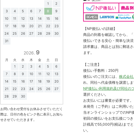
1
2
3
4
5
6
7
8
9
10
11
12
13
14
15
16
17
18
19
20
21
22
23
【NP後払いの詳細】
24
25
26
27
28
29
30
商品の到着を確認してから、「コ
後払いできる安心・簡単な決済
31
請求書は、商品とは別に郵送さ
9
2026.
ます。
月
火
水
木
金
土
日
【ご注意】
1
2
3
4
5
6
後払い手数料：250円
7
8
9
10
11
12
13
後払いのご注文には、
株式会社
14
15
16
17
18
19
20
れ、同社へ代金債権を譲渡しま
NP後払い利用規約及び同社の
21
22
23
24
25
26
27
選択ください。
28
29
30
お支払いには審査が必要です。
未発売（ご予約）はご利用いた
お問い合わせ受付をお休みさせていただく
当オンラインショップでのNP後
際は、日付の色をピンク色に表示しお知ら
初回の後払いをお支払後につき
せさせていただきます。
計残高で55,000円(税込)
い。