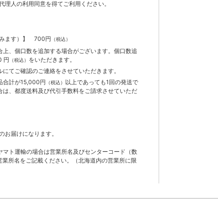
代理人の利用同意を得てご利用ください。
含みます）】
700円
（税込）
合上、個口数を追加する場合がございます。個口数追
 円
をいただきます。
（税込）
ルにてご確認のご連絡をさせていただきます。
計が15,000円
以上であっても1回の発送で
（税込）
合は、都度送料及び代引手数料をご請求させていただ
のお届けになります。
ヤマト運輸の場合は営業所名及びセンターコード（数
営業所名をご記載ください。（北海道内の営業所に限