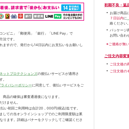
初期不良・返
お届け商品
７日以内
に
絡ください
パッケージ
ンビニ」「郵便局」「銀行」「LINE Pay」で
お問い合わ
方法です。
※ご連絡が無
れますので、発行から14日以内にお支払いをお願いし
ご注文内容変
ご注文後の
ご注文後の
ネットプロテクションズ
の後払いサービスが適用さ
す。
プライバシーポリシー
に同意して、後払いサービスをご
 商品の確保は審査通過後になります。
だけません。
払い初回ご利用時は合計20，000円(税込)迄です。
ましての当オンラインショップでのご利用限度額は累
までとなります。詳細はバナーをクリックしてご確認くださ