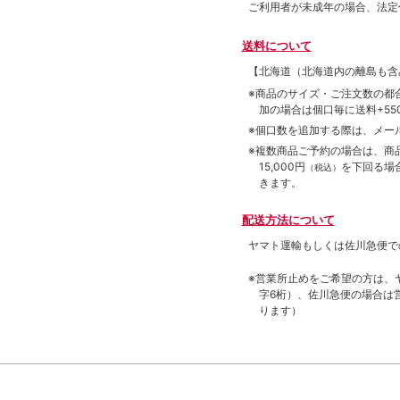
ご利用者が未成年の場合、法定
送料について
【北海道（北海道内の離島も
※商品のサイズ・ご注文数の都
加の場合は個口毎に送料+550
※個口数を追加する際は、メー
※複数商品ご予約の場合は、商品合
15,000円
を下回る場
（税込）
きます。
配送方法について
ヤマト運輸もしくは佐川急便で
※営業所止めをご希望の方は、
字6桁）、佐川急便の場合は
ります）