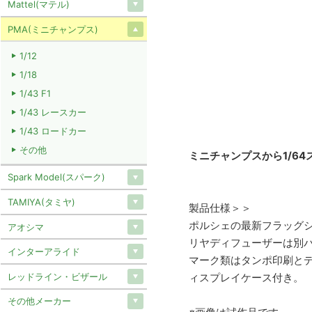
Mattel(マテル)
PMA(ミニチャンプス)
1/12
1/18
1/43 F1
1/43 レースカー
1/43 ロードカー
その他
ミニチャンプスから1/64
Spark Model(スパーク)
TAMIYA(タミヤ)
製品仕様＞＞
ポルシェの最新フラッグシッ
アオシマ
リヤディフューザーは別
インターアライド
マーク類はタンポ印刷と
レッドライン・ビザール
ィスプレイケース付き。
その他メーカー