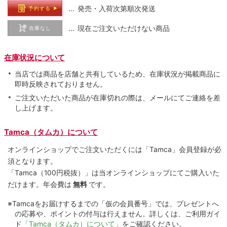
… 発売・入荷次第順次発送
予約する
… 現在ご注文いただけない商品
在庫なし
在庫状況について
当店では商品を店舗と共有しているため、在庫状況が掲載商品に
即時反映されておりません。
ご注文いただいた商品が在庫切れの際は、メールにてご連絡を差
し上げます。
Tamca（タムカ）について
オンラインショップでご注⽂いただくには「Tamca」会員登録が必
須となります。
「Tamca
（100円税抜）
」は当オンラインショップにてご購⼊いた
だけます。
年会費は
無料
です。
※Tamcaをお届けするまでの「仮の会員番号」では、プレゼントへ
の応募や、ポイントの付与は⾏えません。詳しくは、ご利⽤ガイ
ド
「Tamca（タムカ）について」
をご確認ください。