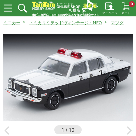
0
マイページ
カート
ミニカー
トミカリミテッドヴィンテージ・NEO
マツダ
1
/
10