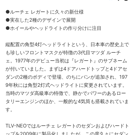
●ルーチェ レガートに久々の新仕様
●実在した2種のデザインで展開
●ホイールやヘッドライトの作り分けに注目
縦配置の角型4灯ヘッドライトという、日本車の歴史上で
も珍しいフロントマスクが特徴の3代目マツダ ルーチ
ェ。1977年のデビュー当初は『レガート』のサブネーム
が付いていました。まずは4ドアハードトップと4ドアセ
ダンの2種のボディで登場、のちにバンが追加され、197
9年秋には角型2灯式ヘッドライトに変更されています。
当時のマツダ高級車の特徴で、静かでパワーのあるロー
タリーエンジンのほか、一般的な4気筒も搭載されていま
す。
TLV-NEOではルーチェ レガートのセダンおよびハードト
ップを2009年に製品化しましたが、この度久々にセダン