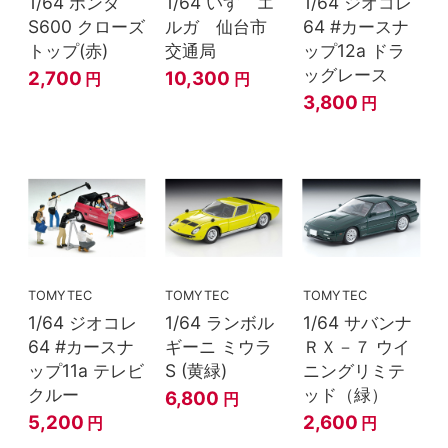
1/64 ホンダ
1/64 いすゞエ
1/64 ジオコレ
S600 クローズ
ルガ 仙台市
64 #カースナ
トップ(赤)
交通局
ップ12a ドラ
ッグレース
2,700
10,300
円
円
3,800
円
TOMYTEC
TOMYTEC
TOMYTEC
1/64 ジオコレ
1/64 ランボル
1/64 サバンナ
64 #カースナ
ギーニ ミウラ
ＲＸ－７ ウイ
ップ11a テレビ
S (黄緑)
ニングリミテ
クルー
ッド（緑）
6,800
円
5,200
2,600
円
円