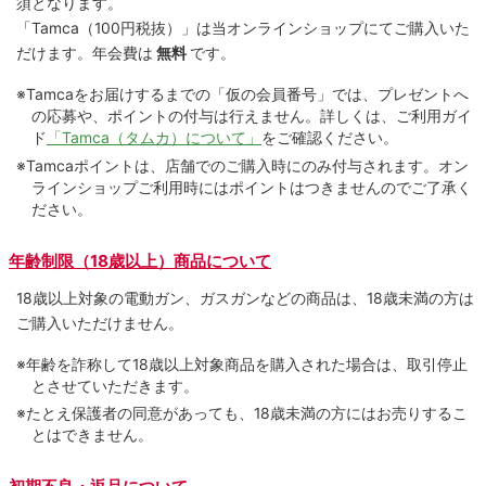
須となります。
「Tamca
（100円税抜）
」は当オンラインショップにてご購⼊いた
だけます。
年会費は
無料
です。
※Tamcaをお届けするまでの「仮の会員番号」では、プレゼントへ
の応募や、ポイントの付与は⾏えません。詳しくは、ご利⽤ガイ
ド
「Tamca（タムカ）について」
をご確認ください。
※Tamcaポイントは、店舗でのご購⼊時にのみ付与されます。オン
ラインショップご利用時にはポイントはつきませんのでご了承く
ださい。
年齢制限（18歳以上）商品について
18歳以上対象の電動ガン、ガスガンなどの商品は、18歳未満の方は
ご購入いただけません。
※年齢を詐称して18歳以上対象商品を購入された場合は、取引停止
とさせていただきます。
※たとえ保護者の同意があっても、18歳未満の方にはお売りするこ
とはできません。