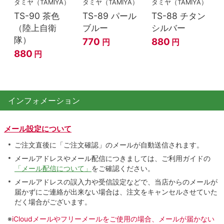
タミヤ（TAMIYA）
タミヤ（TAMIYA）
タミヤ（TAMIYA）
TS-90 茶色
TS-89 パール
TS-88 チタン
（陸上自衛
ブルー
シルバー
隊）
770
880
円
円
880
円
インフォメーション
メール設定について
ご注文直後に「ご注文確認」のメールが自動送信されます。
メールアドレスやメール配信につきましては、ご利用ガイドの
「メール配信について」
をご確認ください。
メールアドレスの誤入力や受信設定などで、当店からのメールが
届かずにご連絡が出来ない場合は、注文をキャンセルさせていた
だく場合がございます。
※
iCloudメールやフリーメールをご使用の場合、メールが届かない