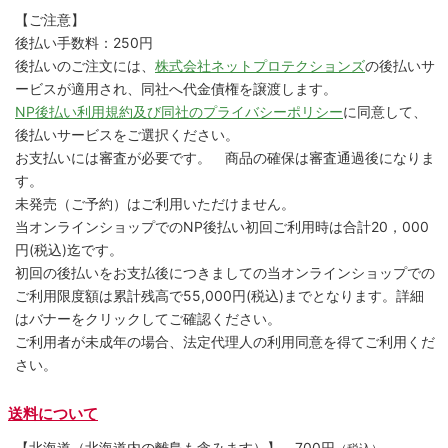
【ご注意】
後払い手数料：250円
後払いのご注文には、
株式会社ネットプロテクションズ
の後払いサ
ービスが適用され、同社へ代金債権を譲渡します。
NP後払い利用規約及び同社のプライバシーポリシー
に同意して、
後払いサービスをご選択ください。
お支払いには審査が必要です。 商品の確保は審査通過後になりま
す。
未発売（ご予約）はご利用いただけません。
当オンラインショップでのNP後払い初回ご利用時は合計20，000
円(税込)迄です。
初回の後払いをお支払後につきましての当オンラインショップでの
ご利用限度額は累計残高で55,000円(税込)までとなります。詳細
はバナーをクリックしてご確認ください。
ご利用者が未成年の場合、法定代理人の利用同意を得てご利用くだ
さい。
送料について
【北海道（北海道内の離島も含みます）】
700円