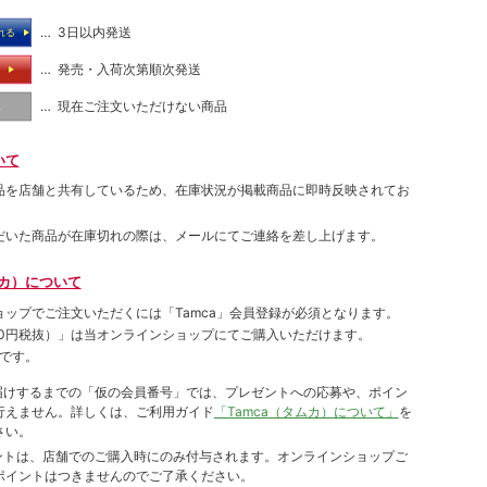
… 3日以内発送
れる
… 発売・入荷次第順次発送
る
… 現在ご注文いただけない商品
し
いて
品を店舗と共有しているため、在庫状況が掲載商品に即時反映されてお
だいた商品が在庫切れの際は、メールにてご連絡を差し上げます。
ムカ）について
ョップでご注⽂いただくには「Tamca」会員登録が必須となります。
00円税抜）
」は当オンラインショップにてご購⼊いただけます。
です。
をお届けするまでの「仮の会員番号」では、プレゼントへの応募や、ポイン
⾏えません。詳しくは、ご利⽤ガイド
「Tamca（タムカ）について」
を
さい。
ポイントは、店舗でのご購⼊時にのみ付与されます。オンラインショップご
ポイントはつきませんのでご了承ください。