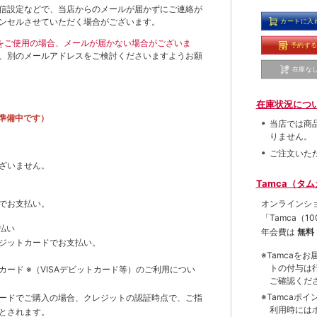
信設定などで、当店からのメールが届かずにご連絡が
ンセルさせていただく場合がございます。
カートに入
ールをご使用の場合、メールが届かない場合がございま
予約す
、別のメールアドレスをご検討くださいますようお願
在庫な
在庫状況につ
準備中です）
当店では商
りません。
ご注文いた
ざいません。
Tamca（タ
オンラインシ
でお支払い。
「Tamca
（1
払い
年会費は
無料
ジットカードでお支払い。
※Tamca
トの付与は
トカード
※（VISAデビットカード等）
のご利用につい
ご確認くだ
※Tamca
ードでご購入の場合、クレジットの認証時点で、ご指
利用時には
とされます。