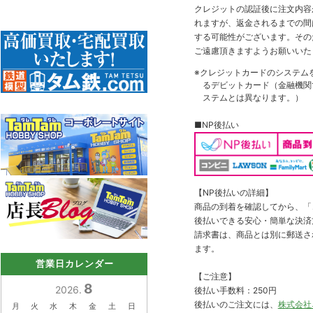
クレジットの認証後に注文内容
れますが、返金されるまでの間
する可能性がございます。その
ご遠慮頂きますようお願いいた
※クレジットカードのシステム
るデビットカード（金融機関で
ステムとは異なります。）
■NP後払い
【NP後払いの詳細】
商品の到着を確認してから、「コ
後払いできる安心・簡単な決済
請求書は、商品とは別に郵送さ
ます。
営業日カレンダー
【ご注意】
8
2026.
後払い手数料：250円
後払いのご注文には、
株式会社
月
火
水
木
金
土
日