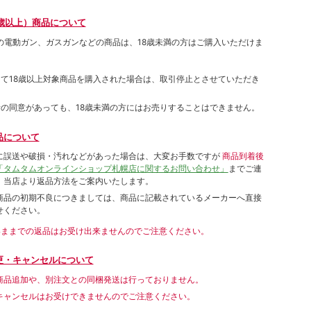
歳以上）商品について
象の電動ガン、ガスガンなどの商品は、18歳未満の方はご購入いただけま
して18歳以上対象商品を購入された場合は、取引停止とさせていただき
者の同意があっても、18歳未満の方にはお売りすることはできません。
品について
に誤送や破損・汚れなどがあった場合は、大変お手数ですが
商品到着後
「タムタムオンラインショップ札幌店に関するお問い合わせ」
までご連
。当店より返品方法をご案内いたします。
商品の初期不良につきましては、商品に記載されているメーカーへ直接
せください。
いままでの返品はお受け出来ませんのでご注意ください。
更・キャンセルについて
商品追加や、別注文との同梱発送は行っておりません。
キャンセルはお受けできませんのでご注意ください。