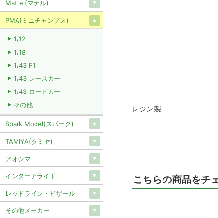
Mattel(マテル)
PMA(ミニチャンプス)
1/12
1/18
1/43 F1
1/43 レースカー
1/43 ロードカー
その他
レジン製
Spark Model(スパーク)
TAMIYA(タミヤ)
アオシマ
インターアライド
こちらの商品をチ
レッドライン・ビザール
その他メーカー