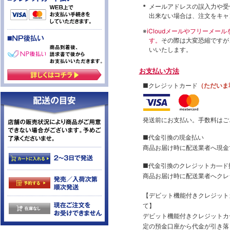
メールアドレスの誤入力や受
出来ない場合は、注文をキャ
※
iCloudメールやフリーメ
す。
その際は大変恐縮ですが
いいたします。
お支払い方法
■クレジットカード
（ただいま
発送前にお支払い。手数料はご
■代金引換の現金払い
商品お届け時に配送業者へ現金
■代金引換のクレジットカ―ド
商品お届け時に配送業者へクレ
【デビット機能付きクレジッ
て】
デビット機能付きクレジットカ
定の預金口座から代金が引き落