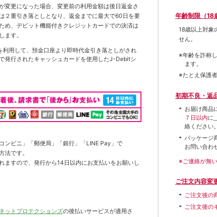
が変更になった場合、変更前の利用金額は後日返金さ
年齢制限（18
は２重引き落としとなり、返金までに最大で60日を要
ため、デビット機能付きクレジットカードでの決済は
18歳以上対
します。
せん。
を利用して、預金口座より即時代金引き落としがされ
※年齢を詐称
発行されたキャッシュカードを使用したJ-Debitシ
ます。
※たとえ保護
初期不良・返
お届け商品
７日以内
に
絡ください
パッケージ
ンビニ」「郵便局」「銀行」「LINE Pay」で
お問い合わ
方法です。
※ご連絡が無
れますので、発行から14日以内にお支払いをお願いし
ご注文内容変
ご注文後の
ご注文後の
ネットプロテクションズ
の後払いサービスが適用さ