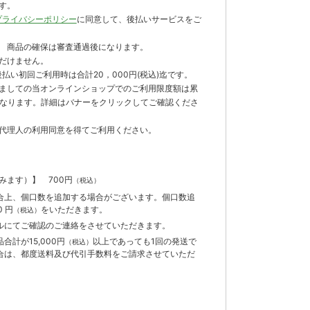
す。
プライバシーポリシー
に同意して、後払いサービスをご
 商品の確保は審査通過後になります。
だけません。
払い初回ご利用時は合計20，000円(税込)迄です。
ましての当オンラインショップでのご利用限度額は累
までとなります。詳細はバナーをクリックしてご確認くださ
代理人の利用同意を得てご利用ください。
含みます）】
700円
（税込）
合上、個口数を追加する場合がございます。個口数追
 円
をいただきます。
（税込）
ルにてご確認のご連絡をさせていただきます。
計が15,000円
以上であっても1回の発送で
（税込）
合は、都度送料及び代引手数料をご請求させていただ