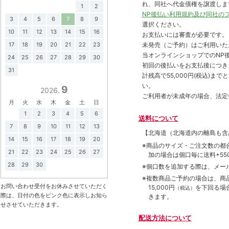
れ、同社へ代金債権を譲渡しま
1
2
NP後払い利用規約及び同社の
3
4
5
6
7
8
9
選択ください。
10
11
12
13
14
15
16
お支払いには審査が必要です。
17
18
19
20
21
22
23
未発売（ご予約）はご利用いた
当オンラインショップでのNP後
24
25
26
27
28
29
30
初回の後払いをお支払後につき
31
計残高で55,000円(税込)
い。
9
2026.
ご利用者が未成年の場合、法定
月
火
水
木
金
土
日
1
2
3
4
5
6
送料について
7
8
9
10
11
12
13
【北海道（北海道内の離島も
14
15
16
17
18
19
20
※商品のサイズ・ご注文数の都
21
22
23
24
25
26
27
加の場合は個口毎に送料+550
28
29
30
※個口数を追加する際は、メー
※複数商品ご予約の場合は、商品合
お問い合わせ受付をお休みさせていただく
15,000円
を下回る場
（税込）
際は、日付の色をピンク色に表示しお知ら
きます。
せさせていただきます。
配送方法について