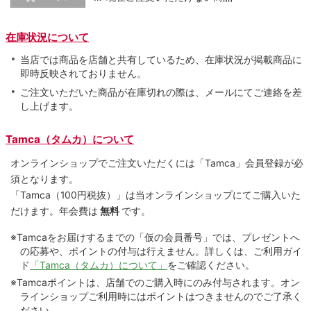
在庫状況について
当店では商品を店舗と共有しているため、在庫状況が掲載商品に
即時反映されておりません。
ご注文いただいた商品が在庫切れの際は、メールにてご連絡を差
し上げます。
Tamca（タムカ）について
オンラインショップでご注⽂いただくには「Tamca」会員登録が必
須となります。
「Tamca
（100円税抜）
」は当オンラインショップにてご購⼊いた
だけます。
年会費は
無料
です。
※Tamcaをお届けするまでの「仮の会員番号」では、プレゼントへ
の応募や、ポイントの付与は⾏えません。詳しくは、ご利⽤ガイ
ド
「Tamca（タムカ）について」
をご確認ください。
※Tamcaポイントは、店舗でのご購⼊時にのみ付与されます。オン
ラインショップご利用時にはポイントはつきませんのでご了承く
ださい。