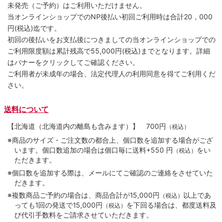
未発売（ご予約）はご利用いただけません。
当オンラインショップでのNP後払い初回ご利用時は合計20，000
円(税込)迄です。
初回の後払いをお支払後につきましての当オンラインショップでの
ご利用限度額は累計残高で55,000円(税込)までとなります。詳細
はバナーをクリックしてご確認ください。
ご利用者が未成年の場合、法定代理人の利用同意を得てご利用くだ
さい。
送料について
【北海道（北海道内の離島も含みます）】
700円
（税込）
※商品のサイズ・ご注文数の都合上、個口数を追加する場合がござ
います。個口数追加の場合は個口毎に送料+550 円
をい
（税込）
ただきます。
※個口数を追加する際は、メールにてご確認のご連絡をさせていた
だきます。
※複数商品ご予約の場合は、商品合計が15,000円
以上であ
（税込）
っても1回の発送で15,000円
を下回る場合は、都度送料及
（税込）
び代引手数料をご請求させていただきます。