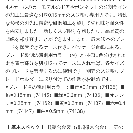
4スケールのカーモデルのドアやボンネットの分割ライン
の加工に最適な刃厚0.15mmのスジ彫り専用刃です。特殊
な形状の刃先に精密な研磨加工を施して切れ味と耐久性
を両立しました。新しくスジ彫りを施したり、高品質の
凹線を彫り直すことができます。また、最大10本のブレ
ードを保管できるケース付き。パッケージ台紙にある、
ブレード裏側の識別用カラー（※）と同様に色分けされた
太さ表示部分を切り取ってケースに入れれば、各サイズ
のブレードを管理するのに便利です。別売のスジ彫りブ
レードホルダーに取り付けての作業がお勧めです。
※ブレード厚の識別用カラー：■青=0.1mm（74135）■
桃=0.15mm（74145）■緑=0.2mm（74136）■オレン
ジ=0.25mm（74162）■黄=0.3mm（74137）■赤=0.4
mm（74147）■白=0.5mm（74138）
【 基本スペック 】
超硬合金製（超超微粒合金）。刃の