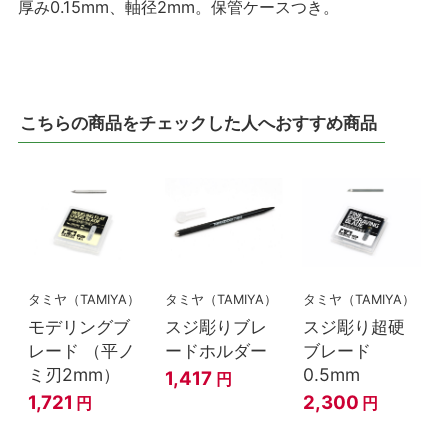
厚み0.15mm、軸径2mm。保管ケースつき。
こちらの商品をチェックした人へおすすめ商品
タミヤ（TAMIYA）
タミヤ（TAMIYA）
タミヤ（TAMIYA）
モデリングブ
スジ彫りブレ
スジ彫り超硬
レード （平ノ
ードホルダー
ブレード
ミ刃2mm）
0.5mm
1,417
円
1,721
2,300
円
円