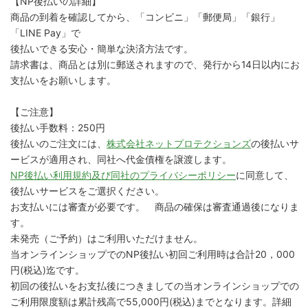
【NP後払いの詳細】
商品の到着を確認してから、「コンビニ」「郵便局」「銀行」
「LINE Pay」で
後払いできる安心・簡単な決済方法です。
請求書は、商品とは別に郵送されますので、発行から14日以内にお
支払いをお願いします。
【ご注意】
後払い手数料：250円
後払いのご注文には、
株式会社ネットプロテクションズ
の後払いサ
ービスが適用され、同社へ代金債権を譲渡します。
NP後払い利用規約及び同社のプライバシーポリシー
に同意して、
後払いサービスをご選択ください。
お支払いには審査が必要です。 商品の確保は審査通過後になりま
す。
未発売（ご予約）はご利用いただけません。
当オンラインショップでのNP後払い初回ご利用時は合計20，000
円(税込)迄です。
初回の後払いをお支払後につきましての当オンラインショップでの
ご利用限度額は累計残高で55,000円(税込)までとなります。詳細