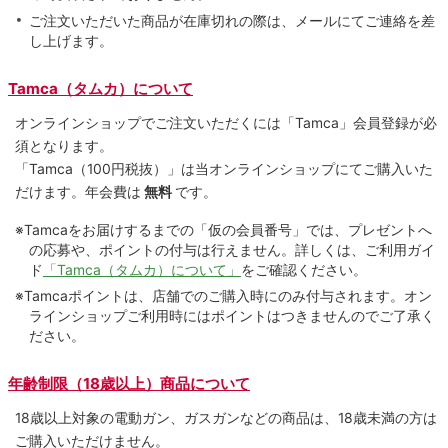
ご注文いただいた商品が在庫切れの際は、メールにてご連絡を差
し上げます。
Tamca（タムカ）について
オンラインショップでご注⽂いただくには「Tamca」会員登録が必
須となります。
「Tamca
（100円税抜）
」は当オンラインショップにてご購⼊いた
だけます。
年会費は
無料
です。
※Tamcaをお届けするまでの「仮の会員番号」では、プレゼントへ
の応募や、ポイントの付与は⾏えません。詳しくは、ご利⽤ガイ
ド
「Tamca（タムカ）について」
をご確認ください。
※Tamcaポイントは、店舗でのご購⼊時にのみ付与されます。オン
ラインショップご利用時にはポイントはつきませんのでご了承く
ださい。
年齢制限（18歳以上）商品について
18歳以上対象の電動ガン、ガスガンなどの商品は、18歳未満の方は
ご購入いただけません。