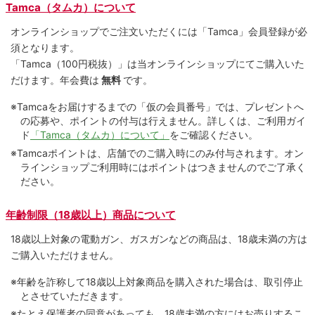
Tamca（タムカ）について
オンラインショップでご注⽂いただくには「Tamca」会員登録が必
須となります。
「Tamca
（100円税抜）
」は当オンラインショップにてご購⼊いた
だけます。
年会費は
無料
です。
※Tamcaをお届けするまでの「仮の会員番号」では、プレゼントへ
の応募や、ポイントの付与は⾏えません。詳しくは、ご利⽤ガイ
ド
「Tamca（タムカ）について」
をご確認ください。
※Tamcaポイントは、店舗でのご購⼊時にのみ付与されます。オン
ラインショップご利用時にはポイントはつきませんのでご了承く
ださい。
年齢制限（18歳以上）商品について
18歳以上対象の電動ガン、ガスガンなどの商品は、18歳未満の方は
ご購入いただけません。
※年齢を詐称して18歳以上対象商品を購入された場合は、取引停止
とさせていただきます。
※たとえ保護者の同意があっても、18歳未満の方にはお売りするこ