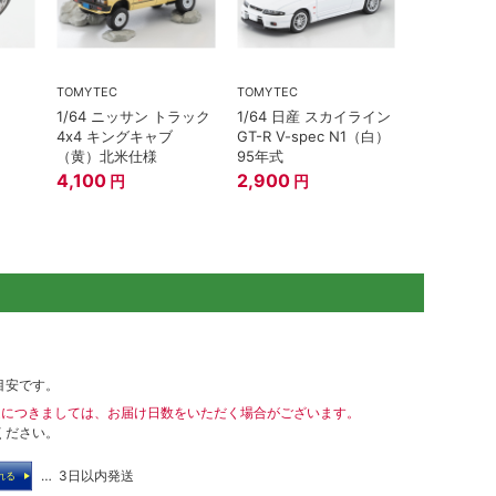
TOMYTEC
TOMYTEC
1/64 ニッサン トラック
1/64 日産 スカイライン
4x4 キングキャブ
GT-R V-spec N1（白）
（黄）北米仕様
95年式
4,100
2,900
円
円
目安です。
送につきましては、お届け日数をいただく場合がございます。
ください。
… 3日以内発送
れる