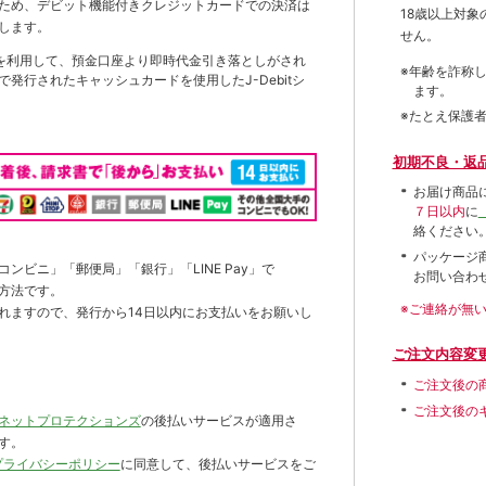
ため、デビット機能付きクレジットカードでの決済は
18歳以上対
します。
せん。
を利用して、預金口座より即時代金引き落としがされ
※年齢を詐称
発行されたキャッシュカードを使用したJ-Debitシ
ます。
※たとえ保護
初期不良・返
お届け商品
７日以内
に
絡ください
パッケージ
ンビニ」「郵便局」「銀行」「LINE Pay」で
お問い合わ
方法です。
※ご連絡が無
れますので、発行から14日以内にお支払いをお願いし
ご注文内容変
ご注文後の
ご注文後の
ネットプロテクションズ
の後払いサービスが適用さ
す。
プライバシーポリシー
に同意して、後払いサービスをご