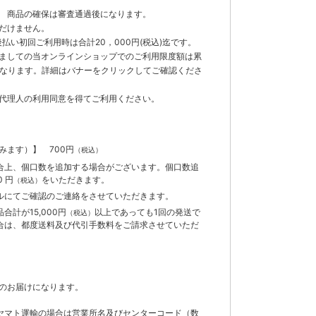
 商品の確保は審査通過後になります。
だけません。
払い初回ご利用時は合計20，000円(税込)迄です。
ましての当オンラインショップでのご利用限度額は累
までとなります。詳細はバナーをクリックしてご確認くださ
代理人の利用同意を得てご利用ください。
含みます）】
700円
（税込）
合上、個口数を追加する場合がございます。個口数追
 円
をいただきます。
（税込）
ルにてご確認のご連絡をさせていただきます。
計が15,000円
以上であっても1回の発送で
（税込）
合は、都度送料及び代引手数料をご請求させていただ
のお届けになります。
ヤマト運輸の場合は営業所名及びセンターコード（数