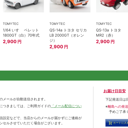
TOMYTEC
TOMYTEC
TOMYTEC
1/64 いすゞ ベレット
QS-14a トヨタ セリカ
QS-13a トヨタ
1800GT（白）70年式
LB 2000GT（オレン
MR2（赤）
ジ）
2,900
2,900
円
円
2,900
円
お届け日目安
のメールが自動送信されます。
下記発送日は
につきましては、ご利用ガイドの
「メール配信につい
※
離島への発
予めご了承
信設定などで、当店からのメールが届かずにご連絡が
ンセルさせていただく場合がございます。
カートに入