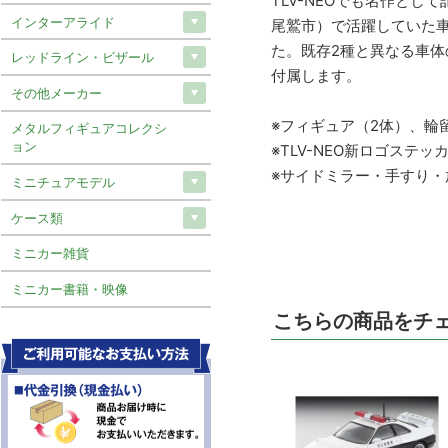
TLV-NEOでも名作とし
インターアライド
尾鷲市）で活躍していた
た。既存2種と異なる車
レッドライン・ビザール
付属します。
その他メーカー
※フィギュア（2体）、輪
メタルフィギュアコレクシ
ョン
※TLV-NEO新ロゴステッ
※サイドミラー・手すり
ミニチュアモデル
ケース類
ミニカー雑貨
ミニカー書籍・映像
こちらの商品をチ