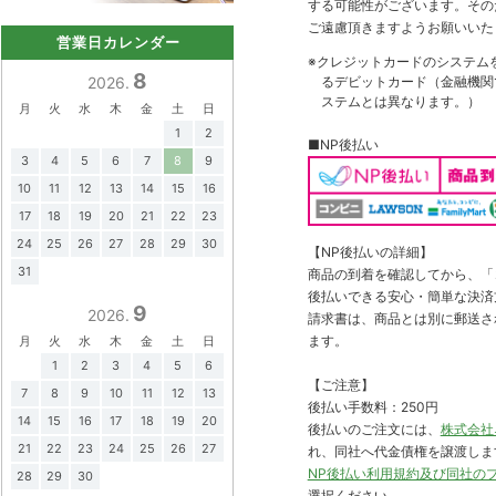
する可能性がございます。その
ご遠慮頂きますようお願いいた
営業日カレンダー
※クレジットカードのシステム
8
るデビットカード（金融機関で
2026.
ステムとは異なります。）
月
火
水
木
金
土
日
1
2
■NP後払い
3
4
5
6
7
8
9
10
11
12
13
14
15
16
17
18
19
20
21
22
23
24
25
26
27
28
29
30
【NP後払いの詳細】
31
商品の到着を確認してから、「コ
後払いできる安心・簡単な決済
9
2026.
請求書は、商品とは別に郵送さ
ます。
月
火
水
木
金
土
日
1
2
3
4
5
6
【ご注意】
7
8
9
10
11
12
13
後払い手数料：250円
14
15
16
17
18
19
20
後払いのご注文には、
株式会社
21
22
23
24
25
26
27
れ、同社へ代金債権を譲渡しま
NP後払い利用規約及び同社の
28
29
30
選択ください。