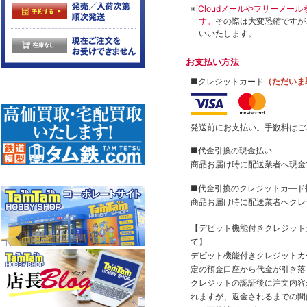
※
iCloudメールやフリーメ
す。
その際は大変恐縮ですが
いいたします。
お支払い方法
■クレジットカード
（ただいま
発送前にお支払い。手数料はご
■代金引換の現金払い
商品お届け時に配送業者へ現金
■代金引換のクレジットカ―ド
商品お届け時に配送業者へクレ
【デビット機能付きクレジッ
て】
デビット機能付きクレジットカ
定の預金口座から代金が引き落
クレジットの認証後に注文内容
れますが、返金されるまでの間