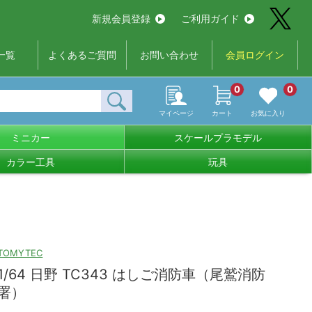
新規会員登録
ご利用ガイド
一覧
よくあるご質問
お問い合わせ
会員ログイン
0
0
マイページ
カート
お気に入り
ミニカー
スケールプラモデル
カラー工具
玩具
TOMYTEC
1/64 日野 TC343 はしご消防車（尾鷲消防
署）