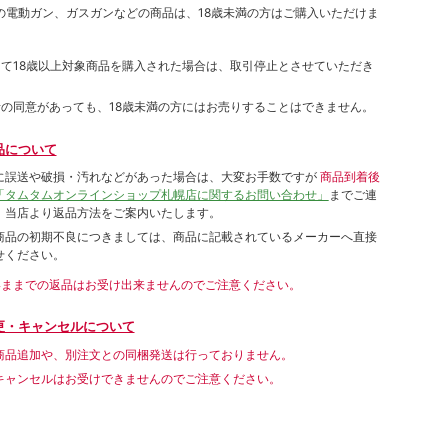
象の電動ガン、ガスガンなどの商品は、18歳未満の方はご購入いただけま
して18歳以上対象商品を購入された場合は、取引停止とさせていただき
者の同意があっても、18歳未満の方にはお売りすることはできません。
品について
に誤送や破損・汚れなどがあった場合は、大変お手数ですが
商品到着後
「タムタムオンラインショップ札幌店に関するお問い合わせ」
までご連
。当店より返品方法をご案内いたします。
商品の初期不良につきましては、商品に記載されているメーカーへ直接
せください。
いままでの返品はお受け出来ませんのでご注意ください。
更・キャンセルについて
商品追加や、別注文との同梱発送は行っておりません。
キャンセルはお受けできませんのでご注意ください。