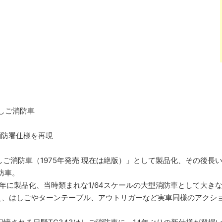
はしご消防車
消防署仕様を再現
はしご消防車（1975年発売 現在は絶版）」として製品化、その後
防車。
009年に製品化、当時類まれな1/64スケールの大型消防車として大き
え、はしごやターンテーブル、アウトリガーなど実車同様のアクシ