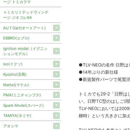
ージ トミカラマ
トミカリミテッドヴィンテ
ージ ジオコレ64
AUＴOart(オートアート)
EBBRO(エブロ)
ignition model（イグニッ
ションモデル）
ixo(イクソ)
●TLV-NEOの名作 日野
●14年ぶりの新仕様
Kyosho(京商)
●新規製作パーツで尾鷲
Mattel(マテル)
トミカでも29-2「日野
PMA(ミニチャンプス)
い、日野TC型のはしご消
Spark Model(スパーク)
TLV-NEOにおいては2
梯時）という大きさに加
TAMIYA(タミヤ)
アオシマ