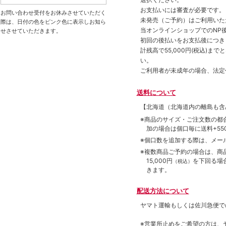
お支払いには審査が必要です。
お問い合わせ受付をお休みさせていただく
未発売（ご予約）はご利用いた
際は、日付の色をピンク色に表示しお知ら
当オンラインショップでのNP後
せさせていただきます。
初回の後払いをお支払後につき
計残高で55,000円(税込)
い。
ご利用者が未成年の場合、法定
送料について
【北海道（北海道内の離島も
※商品のサイズ・ご注文数の都
加の場合は個口毎に送料+550
※個口数を追加する際は、メー
※複数商品ご予約の場合は、商品合
15,000円
を下回る場
（税込）
きます。
配送方法について
ヤマト運輸もしくは佐川急便で
※営業所止めをご希望の方は、