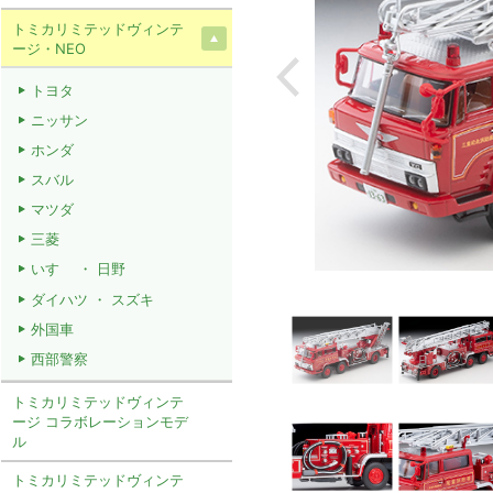
トミカリミテッドヴィンテ
ージ・NEO
トヨタ
ニッサン
ホンダ
スバル
マツダ
三菱
いすゞ ・ 日野
ダイハツ ・ スズキ
外国車
西部警察
トミカリミテッドヴィンテ
ージ コラボレーションモデ
ル
トミカリミテッドヴィンテ