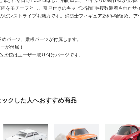
て記憶される日野TC343はしご消防車に、14年ぶりの新仕様が登
車両をモチーフとし、引戸付きのキャビン背面や複数装着されたサ
体のピンストライプも魅力です。消防士フィギュア2体や輪留め、ア
留めパーツ、敷板パーツが付属します。
カーが付属！
・放水銃はユーザー取り付けパーツです。
ェックした人へおすすめ商品