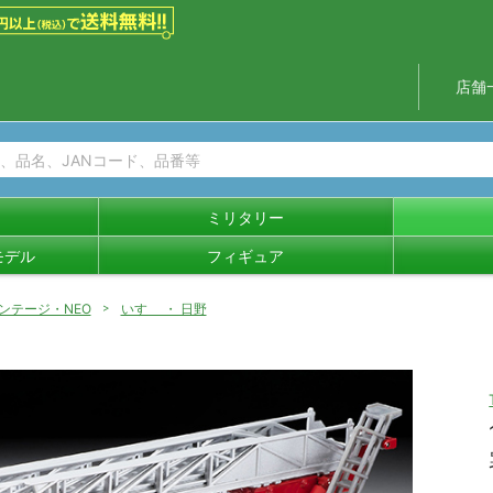
店舗
ミリタリー
モデル
フィギュア
ンテージ・NEO
いすゞ ・ 日野