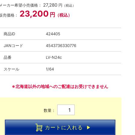
27,280
メーカー希望小売価格：
円
（税込）
23,200
円
（税込）
販売価格：
商品ID
424405
JANコード
4543736330776
品番
LV-N24c
スケール
1/64
※北海道以外の地域へのご配達はお受けできません
数量：
カートに入れる