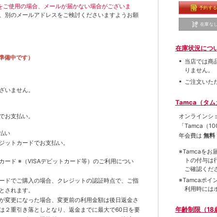
ールをご使用の場合、メールが届かない場合がございま
予約す
、別のメールアドレスをご検討くださいますようお願
在庫な
在庫状況につ
準備中です）
当店では商
りません。
ご注文いた
ざいません。
Tamca（タ
オンラインシ
でお支払い。
「Tamca
（1
払い
年会費は
無料
ジットカードでお支払い。
※Tamca
トの付与は
トカード
※（VISAデビットカード等）
のご利用につい
ご確認くだ
※Tamca
ードでご購入の場合、クレジットの認証時点で、ご指
利用時には
とされます。
が変更になった場合、変更前の利用金額は後日返金さ
年齢制限（18
は２重引き落としとなり、返金までに最大で60日を要