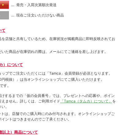
… 発売・入荷次第順次発送
る
… 現在ご注文いただけない商品
し
いて
品を店舗と共有しているため、在庫状況が掲載商品に即時反映されてお
だいた商品が在庫切れの際は、メールにてご連絡を差し上げます。
ムカ）について
ョップでご注⽂いただくには「Tamca」会員登録が必須となります。
00円税抜）
」は当オンラインショップにてご購⼊いただけます。
です。
をお届けするまでの「仮の会員番号」では、プレゼントへの応募や、ポイン
⾏えません。詳しくは、ご利⽤ガイド
「Tamca（タムカ）について」
を
さい。
ポイントは、店舗でのご購⼊時にのみ付与されます。オンラインショップご
ポイントはつきませんのでご了承ください。
歳以上）商品について