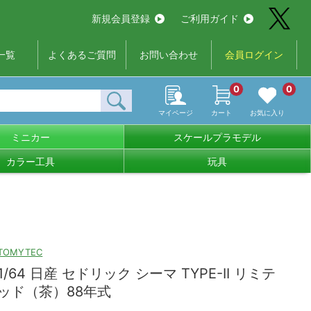
新規会員登録
ご利用ガイド
一覧
よくあるご質問
お問い合わせ
会員ログイン
0
0
マイページ
カート
お気に入り
ミニカー
スケールプラモデル
カラー工具
玩具
TOMYTEC
1/64 日産 セドリック シーマ TYPE-II リミテ
ッド（茶）88年式