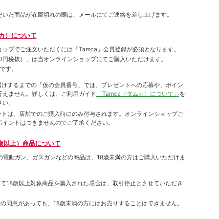
だいた商品が在庫切れの際は、メールにてご連絡を差し上げます。
ムカ）について
ョップでご注⽂いただくには「Tamca」会員登録が必須となります。
00円税抜）
」は当オンラインショップにてご購⼊いただけます。
です。
をお届けするまでの「仮の会員番号」では、プレゼントへの応募や、ポイン
⾏えません。詳しくは、ご利⽤ガイド
「Tamca（タムカ）について」
を
さい。
ポイントは、店舗でのご購⼊時にのみ付与されます。オンラインショップご
ポイントはつきませんのでご了承ください。
歳以上）商品について
象の電動ガン、ガスガンなどの商品は、18歳未満の方はご購入いただけま
して18歳以上対象商品を購入された場合は、取引停止とさせていただき
者の同意があっても、18歳未満の方にはお売りすることはできません。