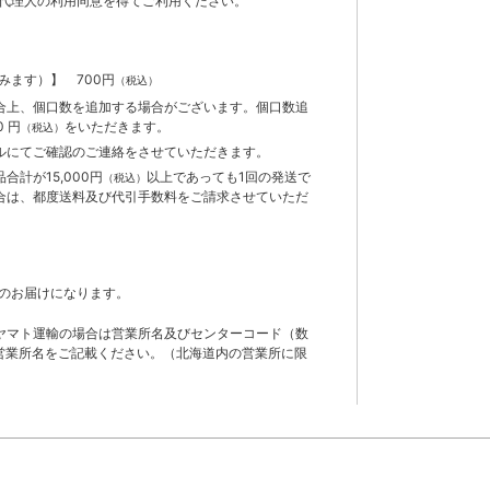
代理人の利用同意を得てご利用ください。
含みます）】
700円
（税込）
合上、個口数を追加する場合がございます。個口数追
 円
をいただきます。
（税込）
ルにてご確認のご連絡をさせていただきます。
計が15,000円
以上であっても1回の発送で
（税込）
合は、都度送料及び代引手数料をご請求させていただ
のお届けになります。
ヤマト運輸の場合は営業所名及びセンターコード（数
営業所名をご記載ください。（北海道内の営業所に限