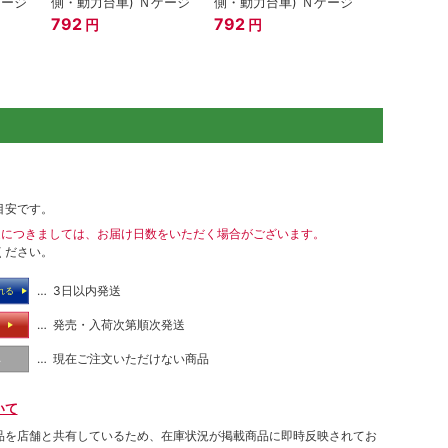
ゲージ
側・動力台車) Ｎゲージ
側・動力台車) Ｎゲージ
792
792
円
円
目安です。
送につきましては、お届け日数をいただく場合がございます。
ください。
… 3日以内発送
れる
… 発売・入荷次第順次発送
る
… 現在ご注文いただけない商品
し
いて
品を店舗と共有しているため、在庫状況が掲載商品に即時反映されてお