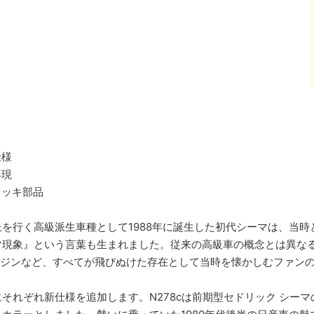
仕様
再現
メッキ部品
を行く高級派生車種として1988年に誕生した初代シーマは、当時
マ現象』という言葉も生まれました。従来の高級車の概念とは異な
ンジンなど、すべてが飛びぬけた存在として当時を懐かしむファン
それぞれ新仕様を追加します。N278cは前期型セドリック シーマ