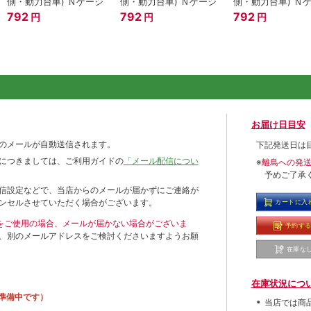
側・動力台車) Ｎゲージ
側・動力台車) Ｎゲージ
側・動力台車) Ｎ
792
792
792
円
円
円
お届け日目安
のメールが自動送信されます。
下記発送日は
につきましては、ご利用ガイドの
「メール配信につい
※
離島への発
予めご了承
信設定などで、当店からのメールが届かずにご連絡が
ンセルさせていただく場合がございます。
カートに入
ールをご使用の場合、メールが届かない場合がございま
予約す
、別のメールアドレスをご検討くださいますようお願
在庫な
在庫状況につ
準備中です）
当店では商