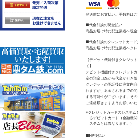
発送前にお支払い。手数料はご
■代金引換の現金払い
商品お届け時に配送業者へ現金
■代金引換のクレジットカ―ド
商品お届け時に配送業者へクレ
【デビット機能付きクレジッ
て】
デビット機能付きクレジットカ
定の預金口座から代金が引き落
クレジットの認証後に注文内容
れますが、返金されるまでの間
する可能性がございます。その
ご遠慮頂きますようお願いいた
※クレジットカードのシステム
るデビットカード（金融機関で
ステムとは異なります。）
■NP後払い