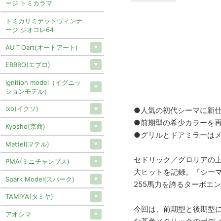
ージ トミカラマ
トミカリミテッドヴィンテ
ージ ジオコレ64
AUＴOart(オートアート)
EBBRO(エブロ)
ignition model（イグニッ
ションモデル）
ixo(イクソ)
●人気の初代シーマに新
●前期型の希少カラーを
Kyosho(京商)
●グリルとドアミラーは
Mattel(マテル)
セドリック／グロリアの上
PMA(ミニチャンプス)
大ヒットを記録。『シー
Spark Model(スパーク)
255馬力を誇るターボエ
TAMIYA(タミヤ)
今回は、前期型と後期型に
アオシマ