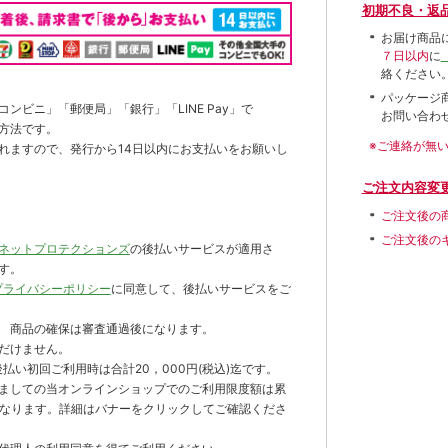
初期不良・返
お届け商品
７日以内
に
絡ください
パッケージ
ンビニ」「郵便局」「銀行」「LINE Pay」で
お問い合わ
方法です。
※ご連絡が無
れますので、発行から14日以内にお支払いをお願いし
ご注文内容変
ご注文後の
ご注文後の
ネットプロテクションズ
の後払いサービスが適用さ
す。
プライバシーポリシー
に同意して、後払いサービスをご
 商品の確保は審査通過後になります。
だけません。
払い初回ご利用時は合計20，000円(税込)迄です。
ましての当オンラインショップでのご利用限度額は累
までとなります。詳細はバナーをクリックしてご確認くださ