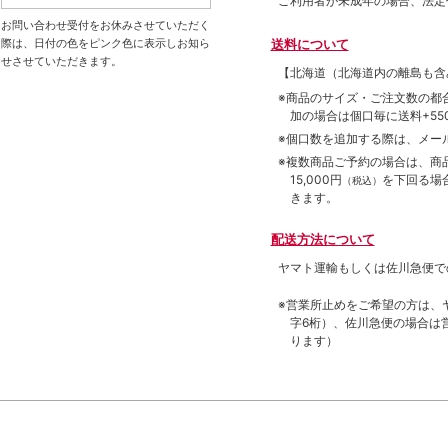
ご利用者が未成年の場合、法定
お問い合わせ受付をお休みさせていただく
送料について
際は、日付の色をピンク色に表示しお知ら
せさせていただきます。
【北海道（北海道内の離島も
※商品のサイズ・ご注文数の都
加の場合は個口毎に送料+550
※個口数を追加する際は、メー
※複数商品ご予約の場合は、商品合
15,000円
を下回る場
（税込）
きます。
配送方法について
ヤマト運輸もしくは佐川急便で
※営業所止めをご希望の方は、
字6桁）、佐川急便の場合は
ります）