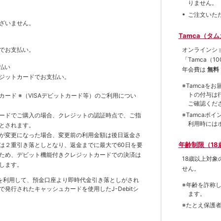
りません。
ご注文いた
ざいません。
Tamca（タ
オンラインシ
でお支払い。
「Tamca
（1
払い
年会費は
無料
ジットカードでお支払い。
※Tamca
トの付与は
トカード
※（VISAデビットカード等）
のご利用につい
ご確認くだ
※Tamca
ードでご購入の場合、クレジットの認証時点で、ご指
利用時には
とされます。
が変更になった場合、変更前の利用金額は後日返金さ
年齢制限（18
は２重引き落としとなり、返金までに最大で60日を要
ため、デビット機能付きクレジットカードでの決済は
18歳以上対
します。
せん。
を利用して、預金口座より即時代金引き落としがされ
※年齢を詐称
発行されたキャッシュカードを使用したJ-Debitシ
ます。
※たとえ保護