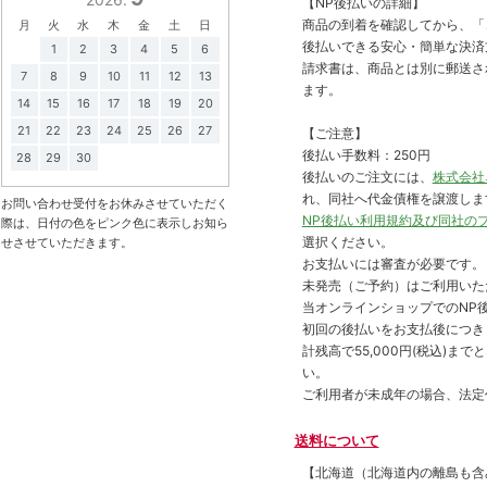
【NP後払いの詳細】
商品の到着を確認してから、「コ
月
火
水
木
金
土
日
後払いできる安心・簡単な決済
1
2
3
4
5
6
請求書は、商品とは別に郵送さ
7
8
9
10
11
12
13
ます。
14
15
16
17
18
19
20
21
22
23
24
25
26
27
【ご注意】
後払い手数料：250円
28
29
30
後払いのご注文には、
株式会社
れ、同社へ代金債権を譲渡しま
お問い合わせ受付をお休みさせていただく
NP後払い利用規約及び同社の
際は、日付の色をピンク色に表示しお知ら
選択ください。
せさせていただきます。
お支払いには審査が必要です。
未発売（ご予約）はご利用いた
当オンラインショップでのNP後
初回の後払いをお支払後につき
計残高で55,000円(税込)
い。
ご利用者が未成年の場合、法定
送料について
【北海道（北海道内の離島も