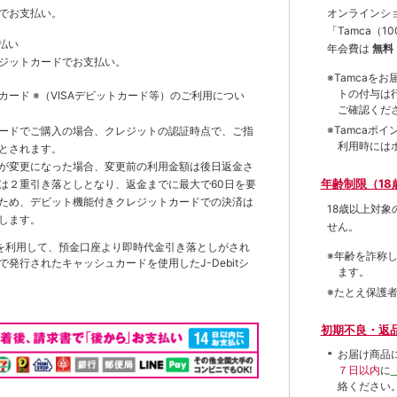
オンラインシ
でお支払い。
「Tamca
（1
払い
年会費は
無料
ジットカードでお支払い。
※Tamca
トの付与は
トカード
※（VISAデビットカード等）
のご利用につい
ご確認くだ
※Tamca
ードでご購入の場合、クレジットの認証時点で、ご指
利用時には
とされます。
が変更になった場合、変更前の利用金額は後日返金さ
年齢制限（18
は２重引き落としとなり、返金までに最大で60日を要
ため、デビット機能付きクレジットカードでの決済は
18歳以上対
します。
せん。
を利用して、預金口座より即時代金引き落としがされ
※年齢を詐称
発行されたキャッシュカードを使用したJ-Debitシ
ます。
※たとえ保護
初期不良・返
お届け商品
７日以内
に
絡ください