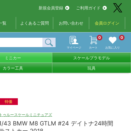
新規会員登録
ご利用ガイド
一覧
よくあるご質問
お問い合わせ
会員ログイン
0
0
マイページ
カート
お気に入り
ミニカー
スケールプラモデル
カラー工具
玩具
特価
トゥルースケールミニチュアズ
1/43 BMW M8 GTLM #24 デイトナ24時間