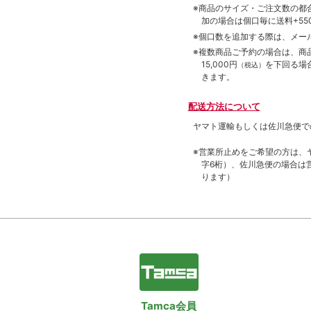
※商品のサイズ・ご注文数の都
加の場合は個口毎に送料+550
※個口数を追加する際は、メー
※複数商品ご予約の場合は、商品合
15,000円
を下回る場
（税込）
きます。
配送方法について
ヤマト運輸もしくは佐川急便で
※営業所止めをご希望の方は、
字6桁）、佐川急便の場合は
ります）
Tamca会員