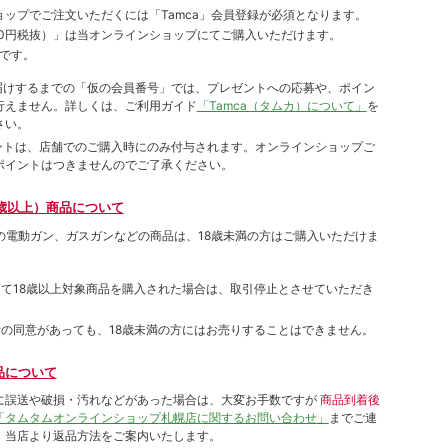
ョップでご注⽂いただくには「Tamca」会員登録が必須となります。
00円税抜）
」は当オンラインショップにてご購⼊いただけます。
です。
をお届けするまでの「仮の会員番号」では、プレゼントへの応募や、ポイン
⾏えません。詳しくは、ご利⽤ガイド
「Tamca（タムカ）について」
を
さい。
ポイントは、店舗でのご購⼊時にのみ付与されます。オンラインショップご
ポイントはつきませんのでご了承ください。
歳以上）商品について
象の電動ガン、ガスガンなどの商品は、18歳未満の方はご購入いただけま
して18歳以上対象商品を購入された場合は、取引停止とさせていただき
者の同意があっても、18歳未満の方にはお売りすることはできません。
品について
に誤送や破損・汚れなどがあった場合は、大変お手数ですが
商品到着後
「タムタムオンラインショップ札幌店に関するお問い合わせ」
までご連
。当店より返品方法をご案内いたします。