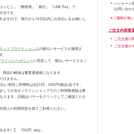
パッケージ
ンビニ」「郵便局」「銀行」「LINE Pay」で
お問い合わ
方法です。
※ご連絡が無
れますので、発行から14日以内にお支払いをお願いし
ご注文内容変
ご注文後の
ご注文後の
ネットプロテクションズ
の後払いサービスが適用さ
す。
プライバシーポリシー
に同意して、後払いサービスをご
 商品の確保は審査通過後になります。
だけません。
払い初回ご利用時は合計20，000円(税込)迄です。
ましての当オンラインショップでのご利用限度額は累
までとなります。詳細はバナーをクリックしてご確認くださ
代理人の利用同意を得てご利用ください。
含みます）】
700円
（税込）