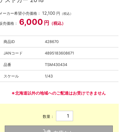
テストカー 2018
12,100
メーカー希望小売価格：
円
（税込）
6,000
円
（税込）
販売価格：
商品ID
428670
JANコード
4895183608671
品番
TSM430434
スケール
1/43
※北海道以外の地域へのご配達はお受けできません
数量：