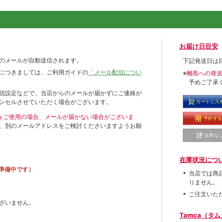
お届け日目安
のメールが自動送信されます。
下記発送日は
につきましては、ご利用ガイドの
「メール配信につい
※
離島への発
予めご了承
信設定などで、当店からのメールが届かずにご連絡が
ンセルさせていただく場合がございます。
カートに入
ールをご使用の場合、メールが届かない場合がございま
予約す
、別のメールアドレスをご検討くださいますようお願
在庫な
在庫状況につ
準備中です）
当店では商
りません。
ご注文いた
ざいません。
Tamca（タ