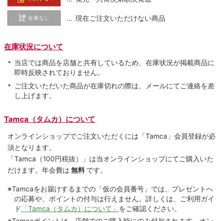
… 現在ご注文いただけない商品
在庫なし
在庫状況について
当店では商品を店舗と共有しているため、在庫状況が掲載商品に
即時反映されておりません。
ご注文いただいた商品が在庫切れの際は、メールにてご連絡を差
し上げます。
Tamca（タムカ）について
オンラインショップでご注⽂いただくには「Tamca」会員登録が必
須となります。
「Tamca
（100円税抜）
」は当オンラインショップにてご購⼊いた
だけます。
年会費は
無料
です。
※Tamcaをお届けするまでの「仮の会員番号」では、プレゼントへ
の応募や、ポイントの付与は⾏えません。詳しくは、ご利⽤ガイ
ド
「Tamca（タムカ）について」
をご確認ください。
※Tamcaポイントは、店舗でのご購⼊時にのみ付与されます。オン