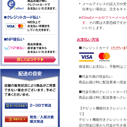
メールアドレスの誤入力や受
出来ない場合は、注文をキャ
※
iCloudメールやフリーメ
す。
その際は大変恐縮ですが
いいたします。
お支払い方法
■クレジットカード
（ただいま
発送前にお支払い。手数料はご
■代金引換の現金払い
商品お届け時に配送業者へ現金
■代金引換のクレジットカ―ド
商品お届け時に配送業者へクレ
【デビット機能付きクレジッ
て】
デビット機能付きクレジットカ
定の預金口座から代金が引き落