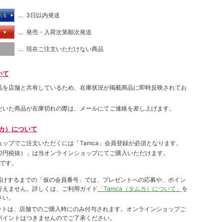
… 3日以内発送
れる
… 発売・入荷次第順次発送
る
… 現在ご注文いただけない商品
し
いて
品を店舗と共有しているため、在庫状況が掲載商品に即時反映されてお
だいた商品が在庫切れの際は、メールにてご連絡を差し上げます。
ムカ）について
ョップでご注⽂いただくには「Tamca」会員登録が必須となります。
00円税抜）
」は当オンラインショップにてご購⼊いただけます。
です。
をお届けするまでの「仮の会員番号」では、プレゼントへの応募や、ポイン
⾏えません。詳しくは、ご利⽤ガイド
「Tamca（タムカ）について」
を
さい。
ポイントは、店舗でのご購⼊時にのみ付与されます。オンラインショップご
ポイントはつきませんのでご了承ください。