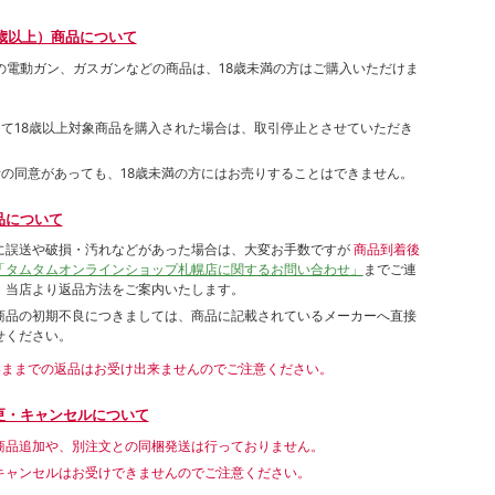
歳以上）商品について
象の電動ガン、ガスガンなどの商品は、18歳未満の方はご購入いただけま
して18歳以上対象商品を購入された場合は、取引停止とさせていただき
者の同意があっても、18歳未満の方にはお売りすることはできません。
品について
に誤送や破損・汚れなどがあった場合は、大変お手数ですが
商品到着後
「タムタムオンラインショップ札幌店に関するお問い合わせ」
までご連
。当店より返品方法をご案内いたします。
商品の初期不良につきましては、商品に記載されているメーカーへ直接
せください。
いままでの返品はお受け出来ませんのでご注意ください。
更・キャンセルについて
商品追加や、別注文との同梱発送は行っておりません。
キャンセルはお受けできませんのでご注意ください。