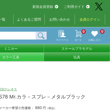
新規会員登録
ご利用ガイド
一覧
よくあるご質問
お問い合わせ
会員ログイン
0
0
マイページ
カート
お気に入り
ミニカー
スケールプラモデル
カラー工具
玩具
GSIクレオス
S78 Mr.カラ－スプレ－メタルブラック
880
メーカー希望小売価格：
円
（税込）