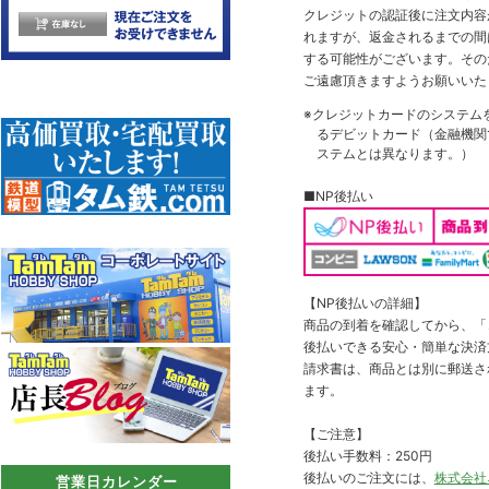
クレジットの認証後に注文内容
れますが、返金されるまでの間
する可能性がございます。その
ご遠慮頂きますようお願いいた
※クレジットカードのシステム
るデビットカード（金融機関で
ステムとは異なります。）
■NP後払い
【NP後払いの詳細】
商品の到着を確認してから、「コ
後払いできる安心・簡単な決済
請求書は、商品とは別に郵送さ
ます。
【ご注意】
後払い手数料：250円
後払いのご注文には、
株式会社
営業日カレンダー