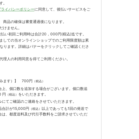
す。
プライバシーポリシー
に同意して、後払いサービスをご
 商品の確保は審査通過後になります。
だけません。
払い初回ご利用時は合計20，000円(税込)迄です。
ましての当オンラインショップでのご利用限度額は累
までとなります。詳細はバナーをクリックしてご確認くださ
代理人の利用同意を得てご利用ください。
含みます）】
700円
（税込）
合上、個口数を追加する場合がございます。個口数追
 円
をいただきます。
（税込）
ルにてご確認のご連絡をさせていただきます。
計が15,000円
以上であっても1回の発送で
（税込）
合は、都度送料及び代引手数料をご請求させていただ