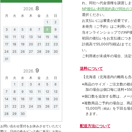
れ、同社へ代金債権を譲渡しま
8
2026.
NP後払い利用規約及び同社の
選択ください。
月
火
水
木
金
土
日
お支払いには審査が必要です。
1
2
未発売（ご予約）はご利用いた
3
4
5
6
7
8
9
当オンラインショップでのNP後
10
11
12
13
14
15
16
初回の後払いをお支払後につき
計残高で55,000円(税込)
17
18
19
20
21
22
23
い。
24
25
26
27
28
29
30
ご利用者が未成年の場合、法定
31
送料について
9
2026.
【北海道（北海道内の離島も
月
火
水
木
金
土
日
※商品のサイズ・ご注文数の都
1
2
3
4
5
6
加の場合は個口毎に送料+550
7
8
9
10
11
12
13
※個口数を追加する際は、メー
14
15
16
17
18
19
20
※複数商品ご予約の場合は、商品合
21
22
23
24
25
26
27
15,000円
を下回る場
（税込）
きます。
28
29
30
配送方法について
お問い合わせ受付をお休みさせていただく
際は、日付の色をピンク色に表示しお知ら