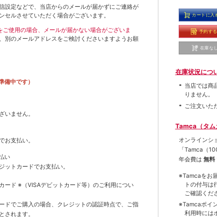
信設定などで、当店からのメールが届かずにご連絡が
ンセルさせていただく場合がございます。
カートに入
ールをご使用の場合、メールが届かない場合がございま
予約す
、別のメールアドレスをご検討くださいますようお願
在庫な
在庫状況につ
準備中です）
当店では商
りません。
ご注文いた
ざいません。
Tamca（タ
オンラインシ
でお支払い。
「Tamca
（1
払い
年会費は
無料
ジットカードでお支払い。
※Tamca
トの付与は
トカード
※（VISAデビットカード等）
のご利用につい
ご確認くだ
※Tamca
ードでご購入の場合、クレジットの認証時点で、ご指
利用時には
とされます。