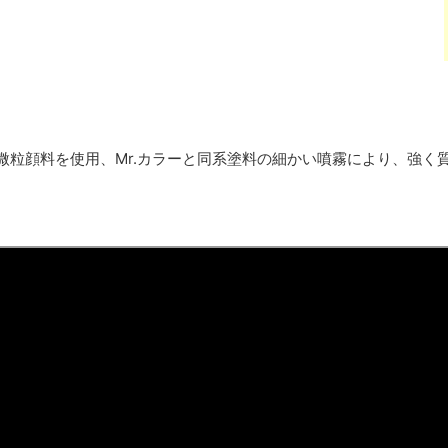
超微粒顔料を使用、Mr.カラーと同系塗料の細かい噴霧により、強