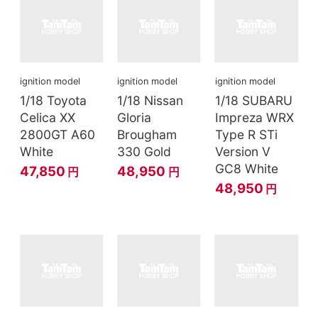
ignition model
ignition model
ignition model
1/18 Toyota
1/18 Nissan
1/18 SUBARU
Celica XX
Gloria
Impreza WRX
2800GT A60
Brougham
Type R STi
White
330 Gold
Version V
GC8 White
47,850
48,950
円
円
48,950
円